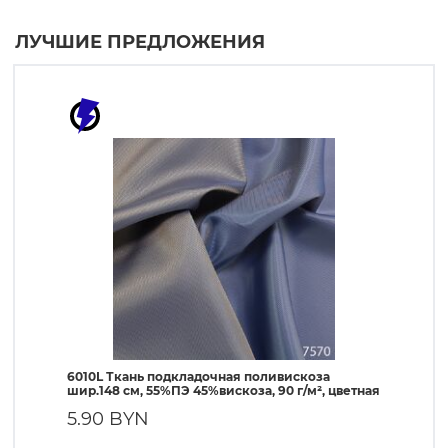
ЛУЧШИЕ ПРЕДЛОЖЕНИЯ
6010L Ткань подкладочная поливискоза
190T Т
шир.148 см, 55%ПЭ 45%вискоза, 90 г/м², цветная
ПЭ, 56 
5.90 BYN
1.90