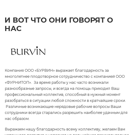
И ВОТ ЧТО ОНИ ГОВОРЯТ О
НАС
Компания ООО «БУРВИН» выражает благодарность за
З
многолетнее плодотворное сотрудничество с компанией ООО
«
«ФУРНИТОП». За время работы у нас часто возникали
па
и
разнообразные запросы, и всегда на помощь приходил Ваш
ги
профессиональный коллектив, способный в нужный момент
ре
разобраться в ситуации любой сложности в кратчайшие сроки.
п
Различные возникающие нерядовые рабочие вопросы Ваши
и 
сотрудники всегда старались разрешить наиболее удачным для
С
нас образом.
те
Выражаем нашу благодарность всему коллективу, желаем Вам
э