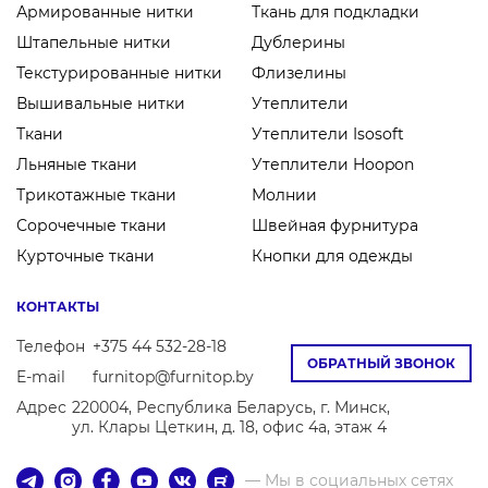
Армированные нитки
Ткань для подкладки
Штапельные нитки
Дублерины
Текстурированные нитки
Флизелины
Вышивальные нитки
Утеплители
Ткани
Утеплители Isosoft
Льняные ткани
Утеплители Hoopon
Трикотажные ткани
Молнии
Сорочечные ткани
Швейная фурнитура
Курточные ткани
Кнопки для одежды
КОНТАКТЫ
Телефон
+375 44 532-28-18
ОБРАТНЫЙ ЗВОНОК
E-mail
furnitop@furnitop.by
Адрес
220004, Республика Беларусь, г. Минск,
ул. Клары Цеткин, д. 18, офис 4а, этаж 4
— Мы в социальных сетях