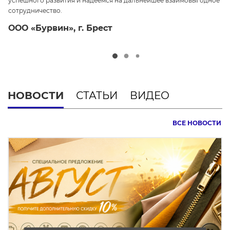
успешного развития и надеемся на дальнейшее взаимовыгодное
ср
сотрудничество.
О
ООО «Бурвин», г. Брест
НОВОСТИ
СТАТЬИ
ВИДЕО
ВСЕ НОВОСТИ