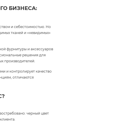
ГО БИЗНЕСА:
ством и себестоимостью. Но
идимых тканей и «невидимых»
ной фурнитуры и аксессуаров
ессиональные решения для
ых производителей.
ми и контролирует качество
енциям, отличаются
С?
 востребовано: черный цвет
клиента.