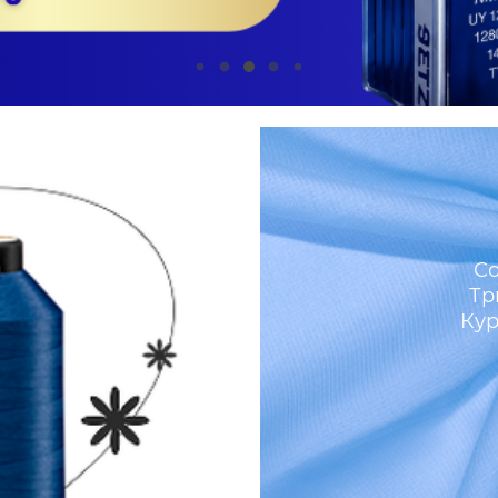
м
Со
Тр
Кур
И