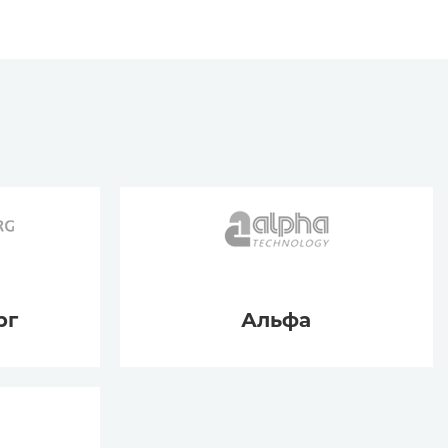
рг
Альфа