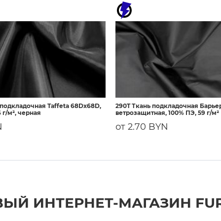
 подкладочная Taffeta 68Dх68D,
290T Ткань подкладочная Барье
 г/м², черная
ветрозащитная, 100% ПЭ, 59 г/м²
N
от 2.70 BYN
ЫЙ ИНТЕРНЕТ-МАГАЗИН FU