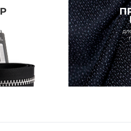
Р
П
а
для