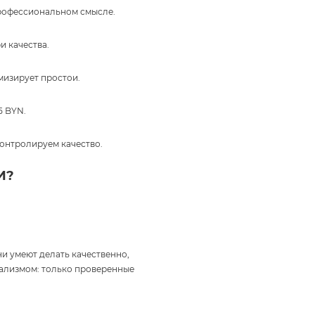
профессиональном смысле.
и качества.
мизирует простои.
5 BYN.
онтролируем качество.
И?
и умеют делать качественно,
нализмом: только проверенные