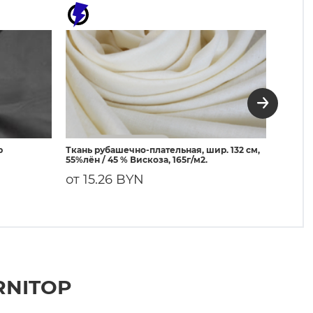
р
Ткань рубашечно-плательная, шир. 132 см,
3080 Д
55%лён / 45 % Вискоза, 165г/м2.
50г/м²
от 15.26 BYN
3.61
RNITOP