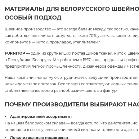
МАТЕРИАЛЫ ДЛЯ БЕЛОРУССКОГО ШВЕЙНО
ОСОБЫЙ ПОДХОД
Швейное производство — это всегда баланс между скоростью, каче
как добиться идеального результата, если 70% успеха зависит от в
компонентов — ниток, прокладок, утеплителей?
FURNITOP
— один из крупнейших поставщиков тканей, ниток, швей
в Республике Беларусь. Мы работаем с 1997 года, предлагая проф
предприятий легкой промышленности, дизайнеров одежды и частн
Наша компания напрямую сотрудничает с ведущими производителя
на каждом этапе поставок. Все товары соответствуют модным тенд
стабильным качеством и разнообразием цветов и фактур.
ПОЧЕМУ ПРОИЗВОДИТЕЛИ ВЫБИРАЮТ НА
Адаптированный ассортимент
На нашем белорусском складе — всегда есть то, что действительно
подкладки к сезону, или специальный вид ткани только для одного 
Локализованная поддержка