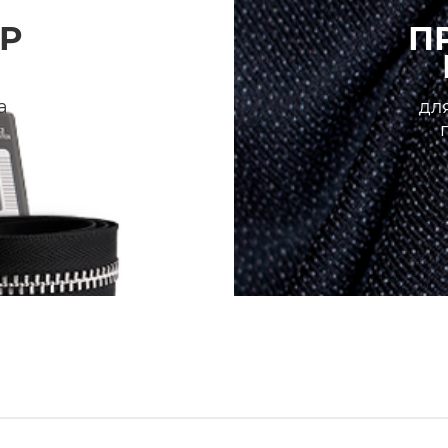
Р
П
а
для