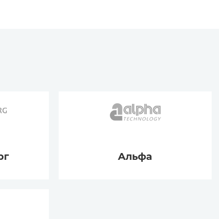
рг
Альфа