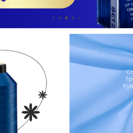
м
Со
Тр
Кур
И