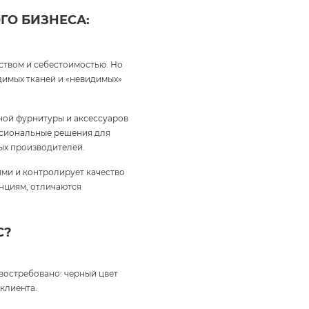
ГО БИЗНЕСА:
ством и себестоимостью. Но
идимых тканей и «невидимых»
ной фурнитуры и аксессуаров
ессиональные решения для
ых производителей.
ми и контролирует качество
енциям, отличаются
С?
 востребовано: черный цвет
клиента.