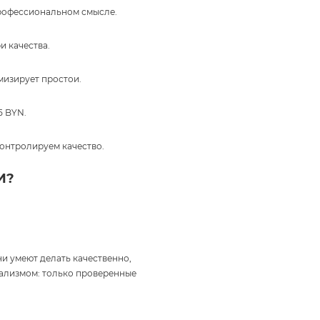
профессиональном смысле.
и качества.
мизирует простои.
5 BYN.
онтролируем качество.
И?
и умеют делать качественно,
нализмом: только проверенные