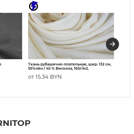
р
Ткань рубашечно-плательная, шир. 132 см,
3080 Д
55%лён / 45 % Вискоза, 165г/м2.
50г/м²
от 15.34 BYN
3.63
RNITOP