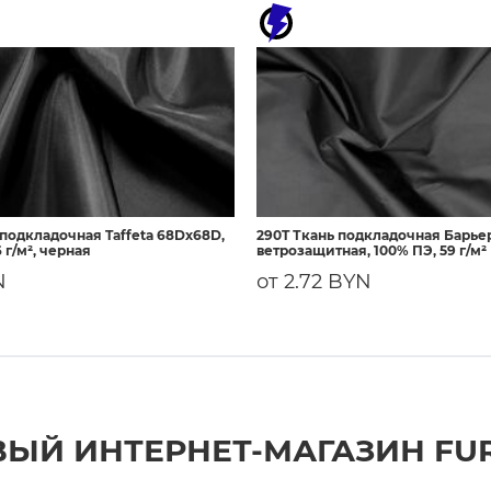
 подкладочная Taffeta 68Dх68D,
290T Ткань подкладочная Барье
 г/м², черная
ветрозащитная, 100% ПЭ, 59 г/м²
N
от 2.72 BYN
ЫЙ ИНТЕРНЕТ-МАГАЗИН FU