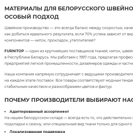
МАТЕРИАЛЫ ДЛЯ БЕЛОРУССКОГО ШВЕЙНО
ОСОБЫЙ ПОДХОД
Швейное производство — это всегда баланс между скоростью, каче
как добиться идеального результата, если 70% успеха зависит от в
компонентов — ниток, прокладок, утеплителей?
FURNITOP
— один из крупнейших поставщиков тканей, ниток, швей
в Республике Беларусь. Мы работаем с 1997 года, предлагая проф
предприятий легкой промышленности, дизайнеров одежды и частн
Наша компания напрямую сотрудничает с ведущими производителя
на каждом этапе поставок. Все товары соответствуют модным тенд
стабильным качеством и разнообразием цветов и фактур.
ПОЧЕМУ ПРОИЗВОДИТЕЛИ ВЫБИРАЮТ НА
Адаптированный ассортимент
На нашем белорусском складе — всегда есть то, что действительно
подкладки к сезону, или специальный вид ткани только для одного 
Локализованная поддержка