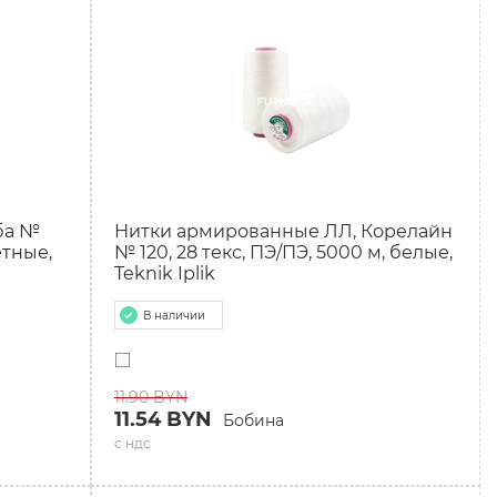
ба №
Нитки армированные ЛЛ, Корелайн
етные,
№ 120, 28 текс, ПЭ/ПЭ, 5000 м, белые,
Teknik Iplik
В наличии
11.90 BYN
11.54 BYN
Бобина
с ндс