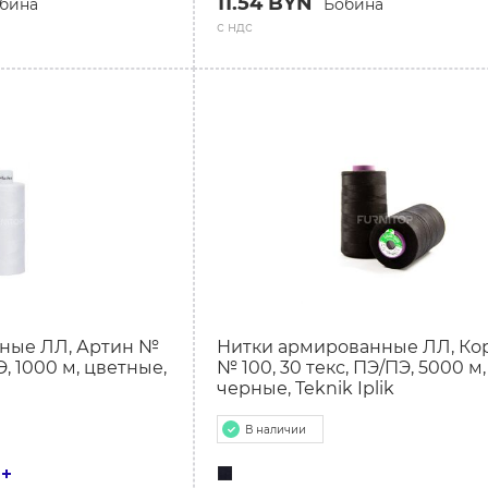
11.54 BYN
бина
Бобина
с ндс
ные ЛЛ, Артин №
Нитки армированные ЛЛ, Ко
Э, 1000 м, цветные,
№ 100, 30 текс, ПЭ/ПЭ, 5000 м,
черные, Teknik Iplik
В наличии