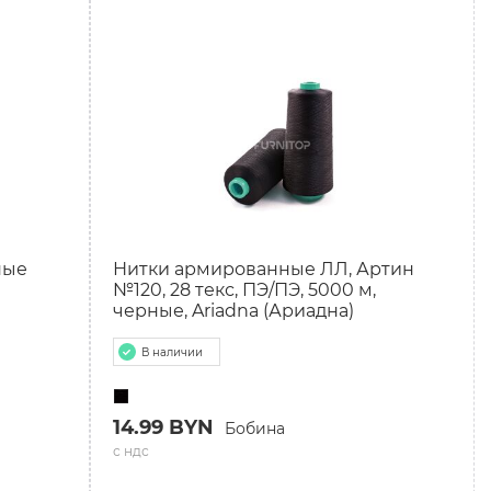
ные
Нитки армированные ЛЛ, Артин
№120, 28 текс, ПЭ/ПЭ, 5000 м,
черные, Ariadna (Ариадна)
В наличии
14.99 BYN
Бобина
с ндс