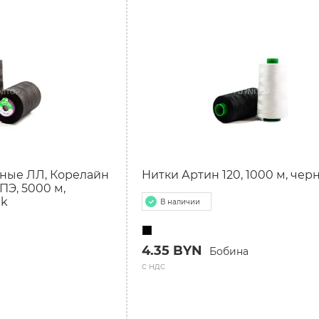
ные ЛЛ, Корелайн
Нитки Артин 120, 1000 м, чер
/ПЭ, 5000 м,
ik
В наличии
4.35 BYN
Бобина
с ндс
а