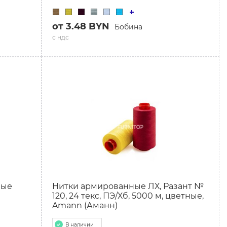
от 3.48 BYN
Бобина
с ндс
ные
Нитки армированные ЛХ, Разант №
120, 24 текс, ПЭ/Хб, 5000 м, цветные,
Amann (Аманн)
В наличии