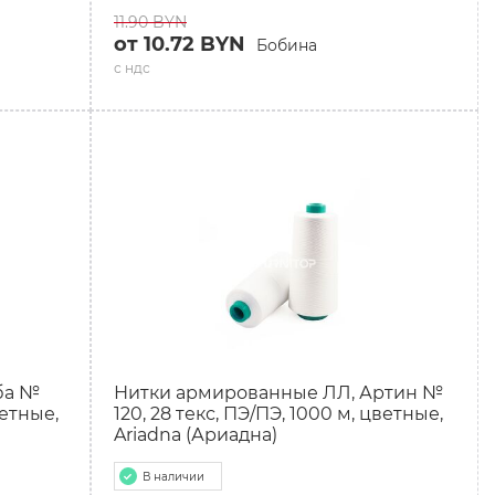
11.90 BYN
от 10.72 BYN
Бобина
с ндс
ба №
Нитки армированные ЛЛ, Артин №
ветные,
120, 28 текс, ПЭ/ПЭ, 1000 м, цветные,
Ariadna (Ариадна)
В наличии