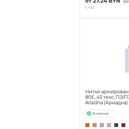
от 27.24 BYN
Бо
с ндс
Нитки армирован
80Е, 45 текс, ПЭ/П
Ariadna (Ариадна)
В наличии