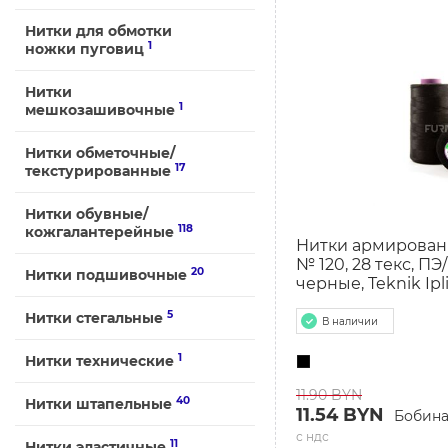
Нитки для обмотки
1
ножки пуговиц
Нитки
1
мешкозашивочные
Нитки обметочные/
17
текстурированные
Нитки обувные/
118
кожгалантерейные
Нитки армирован
№ 120, 28 текс, ПЭ
20
Нитки подшивочные
черные, Teknik Ipl
5
Нитки стегальные
В наличии
1
Нитки технические
11.90 BYN
40
Нитки штапельные
11.54 BYN
Бобин
с ндс
11
Нитки эластичные