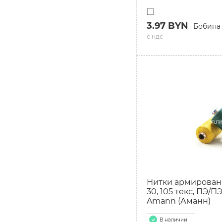
3.97 BYN
Бобина
с ндс
Нитки армирован
30, 105 текс, ПЭ/П
Amann (Аманн)
В наличии