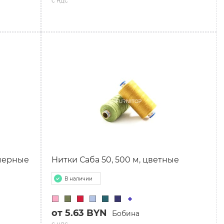
с ндс
 черные
Нитки Саба 50, 500 м, цветные
В наличии
от 5.63 BYN
Бобина
с ндс