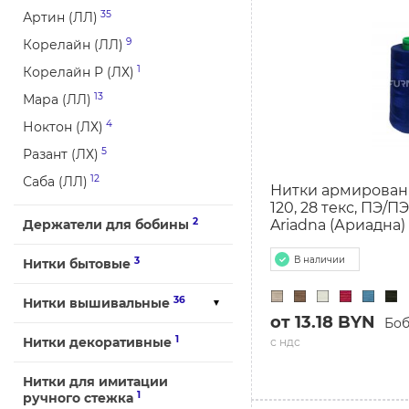
35
Артин (ЛЛ)
9
Корелайн (ЛЛ)
1
Корелайн Р (ЛХ)
13
Мара (ЛЛ)
4
Ноктон (ЛХ)
5
Разант (ЛХ)
12
Саба (ЛЛ)
Нитки армирован
120, 28 текс, ПЭ/П
2
Держатели для бобины
Ariadna (Ариадна)
В наличии
3
Нитки бытовые
36
Нитки вышивальные
от 13.18 BYN
Бо
1
Нитки декоративные
с ндс
Нитки для имитации
1
ручного стежка