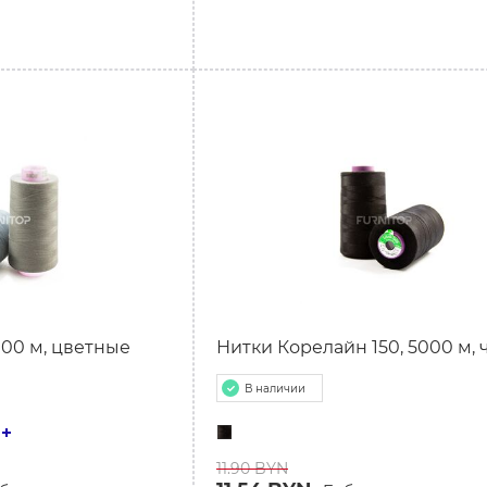
а
Р
000 м, цветные
Нитки Корелайн 150, 5000 м,
В наличии
11.90 BYN