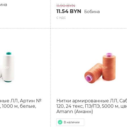
ина
11.90 BYN
11.54 BYN
Бобина
с ндс
ные ЛЛ, Артин №
Нитки армированные ЛЛ, Са
, 1000 м, белые,
120, 24 текс, ПЭ/ПЭ, 5000 м, ц
Amann (Аманн)
В наличии