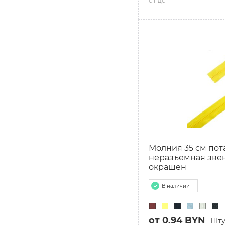
с ндс
Молния 35 см пота
неразъемная звен
окрашен
В наличии
от 0.94 BYN
Шту