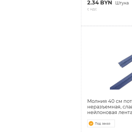
2.34 BYN
Штука
с ндс
Молния 40 см пот
неразъемная, сла
нейлоновая лент
Под заказ