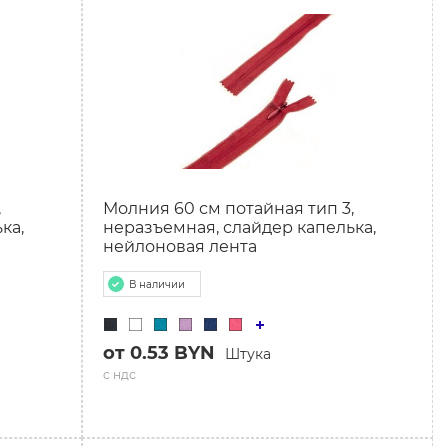
,
Молния 60 см потайная тип 3,
ка,
неразъемная, слайдер капелька,
нейлоновая лента
В наличии
от 0.53 BYN
Штука
с ндс