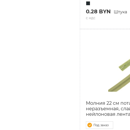
0.28 BYN
Штука
с ндс
Молния 22 см пота
неразъемная, сла
нейлоновая лент
Под заказ