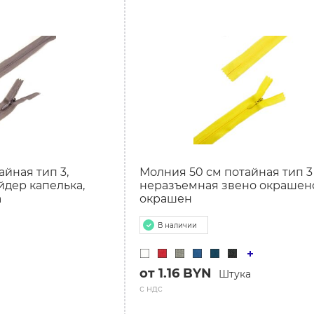
Р
йная тип 3,
Молния 50 см потайная тип 3 
йдер капелька,
неразъемная звено окрашено
а
окрашен
В наличии
от 1.16 BYN
Штука
с ндс