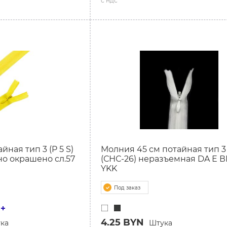
с ндс
йная тип 3 (P 5 S)
Молния 45 см потайная тип 3
о окрашено сл.57
(СНС-26) неразъемная DA Е ВР
YKK
Под заказ
4.25 BYN
ка
Штука