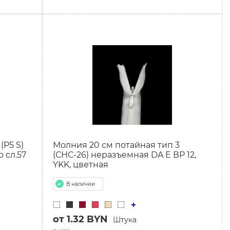
(P5 S)
Молния 20 см потайная тип 3
 сл.57
(СНС-26) неразъемная DA Е ВР 12,
YKK, цветная
В наличии
от 1.32 BYN
Штука