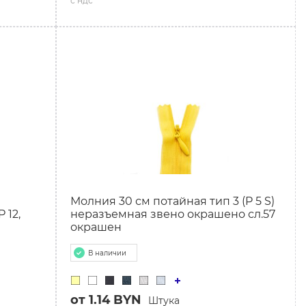
с ндс
Молния 30 см потайная тип 3 (P 5 S)
 12,
неразъемная звено окрашено сл.57
окрашен
В наличии
от 1.14 BYN
Штука