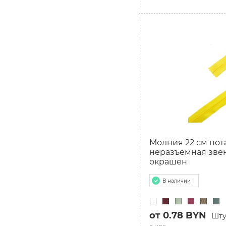
Молния 22 см пота
неразъемная звен
окрашен
В наличии
от 0.78 BYN
Шту