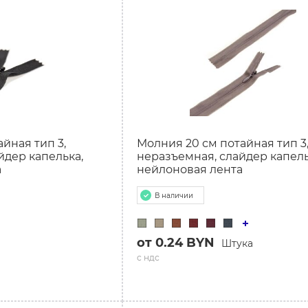
йная тип 3,
Молния 20 см потайная тип 3
йдер капелька,
неразъемная, слайдер капель
а
нейлоновая лента
В наличии
от 0.24 BYN
Штука
с ндс