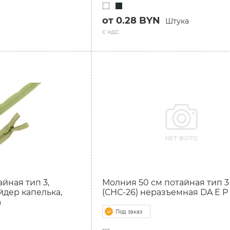
от 0.28 BYN
Штука
с ндс
йная тип 3,
Молния 50 см потайная тип 3
йдер капелька,
(СНС-26) неразъемная DA Е Р 
а
Под заказ