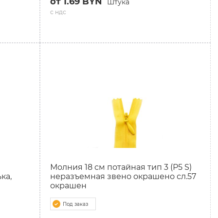
от 1.69 BYN
Штука
с ндс
Молния 18 см потайная тип 3 (Р5 S)
ка,
неразъемная звено окрашено сл.57
окрашен
Под заказ