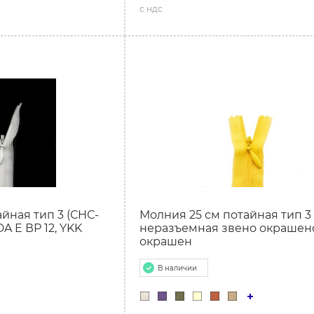
с ндс
йная тип 3 (СНС-
Молния 25 см потайная тип 3 
A E ВР 12, YKK
неразъемная звено окрашено
окрашен
В наличии