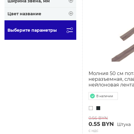
Ширина звена, мм
Цвет название
Выберите параметры
СБРОСИТЬ ФИЛЬТ
Молния 50 см пота
неразъемная, сла
нейлоновая лент
В наличии
0.56 BYN
0.55 BYN
Штука
с ндс