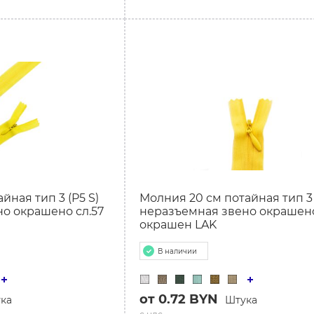
йная тип 3 (P5 S)
Молния 20 см потайная тип 3 
о окрашено сл.57
неразъемная звено окрашено
окрашен LAK
В наличии
от 0.72 BYN
ка
Штука