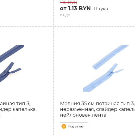
1.16 BYN
от 1.13 BYN
Штука
с ндс
айная тип 3,
Молния 35 см потайная тип 3,
йдер капелька,
неразъемная, слайдер капель
а
нейлоновая лента
Под заказ