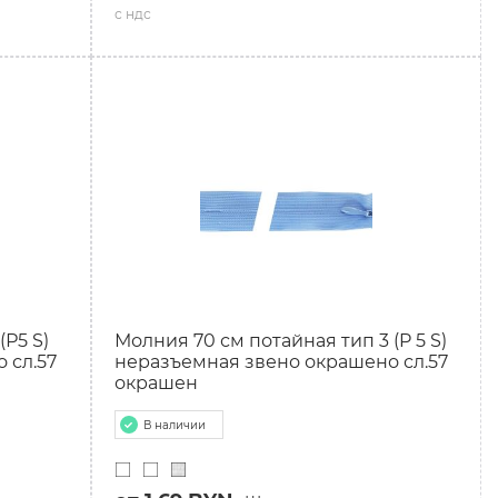
с ндс
(Р5 S)
Молния 70 см потайная тип 3 (P 5 S)
 сл.57
неразъемная звено окрашено сл.57
окрашен
В наличии