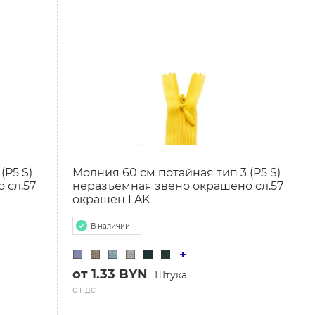
(P5 S)
Молния 60 см потайная тип 3 (P5 S)
 сл.57
неразъемная звено окрашено сл.57
окрашен LAK
В наличии
от 1.33 BYN
Штука
с ндс