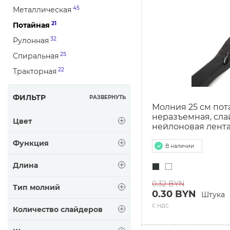
45
Металлическая
21
Потайная
32
Рулонная
25
Спиральная
22
Тракторная
ФИЛЬТР
РАЗВЕРНУТЬ
Молния 25 см пота
неразъемная, сла
Цвет
нейлоновая лент
Функция
В наличии
Длина
0.32 BYN
Тип молний
0.30 BYN
Штука
с ндс
Количество слайдеров