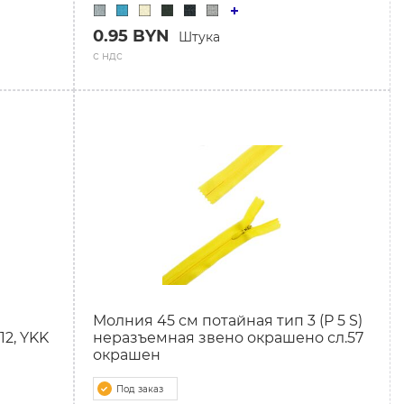
0.95 BYN
Штука
с ндс
Молния 45 см потайная тип 3 (P 5 S)
12, YKK
неразъемная звено окрашено сл.57
окрашен
Под заказ