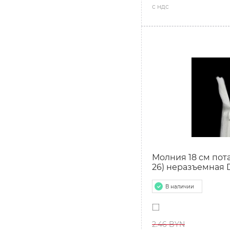
с ндс
Молния 18 см пота
26) неразъемная D
В наличии
2.46 BYN