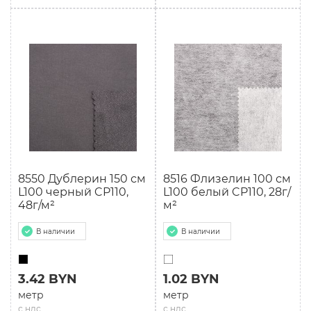
8550 Дублерин 150 см
8516 Флизелин 100 см
L100 черный CP110,
L100 белый CP110, 28г/
48г/м²
м²
В наличии
В наличии
3.42 BYN
1.02 BYN
метр
метр
с ндс
с ндс