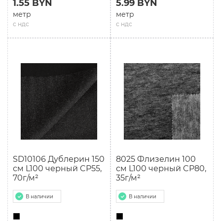
1.55 BYN
5.99 BYN
метр
метр
с ндс
с ндс
SD10106 Дублерин 150
8025 Флизелин 100
см L100 черный CP55,
см L100 черный CP80,
70г/м²
35г/м²
В наличии
В наличии