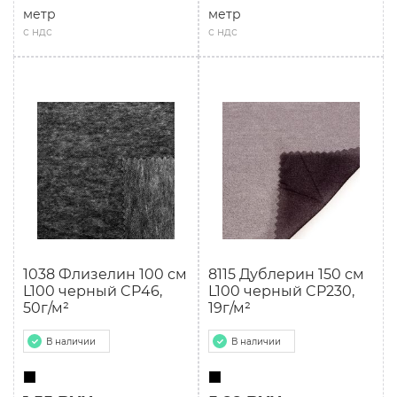
метр
метр
с ндс
с ндс
1038 Флизелин 100 см
8115 Дублерин 150 см
L100 черный CP46,
L100 черный CP230,
50г/м²
19г/м²
В наличии
В наличии