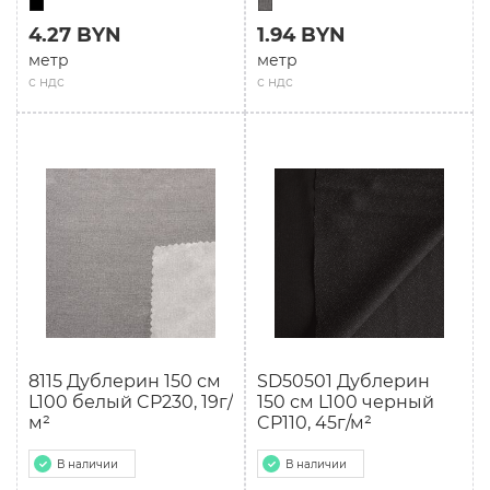
4.27 BYN
1.94 BYN
метр
метр
с ндс
с ндс
8115 Дублерин 150 см
SD50501 Дублерин
L100 белый CP230, 19г/
150 см L100 черный
м²
CP110, 45г/м²
В наличии
В наличии