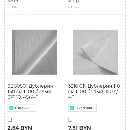
метр
метр
с ндс
с ндс
SD50501 Дублерин
3216 CN Дублерин 110
150 см L100 белый
см L100 белый, 150 г/
CP110, 45г/м²
м²
В наличии
В наличии
2.64 BYN
7.51 BYN