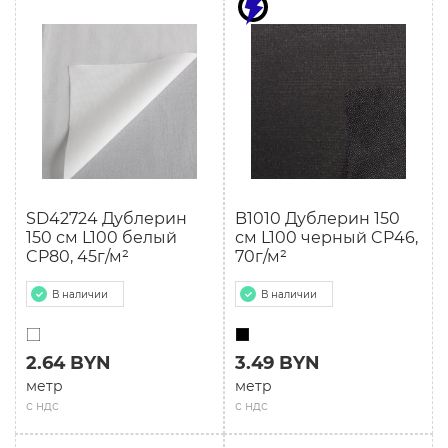
SD42724 Дублерин
B1010 Дублерин 150
150 см L100 белый
см L100 черный CP46,
CP80, 45г/м²
70г/м²
В наличии
В наличии
2.64 BYN
3.49 BYN
метр
метр
с ндс
с ндс