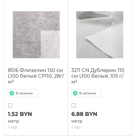
8516 Флизелин 150 см
3211 CN Дублерин 110
L100 белый CP110, 28г/
см L100 белый, 105 г/
м²
м²
В наличии
В наличии
1.52 BYN
6.88 BYN
метр
метр
с ндс
с ндс