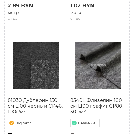
2.89 BYN
1.02 BYN
метр
метр
с ндс
с ндс
81030 Дублерин 150
8540L Флизелин 100
см L100 черный CP46,
см L100 графит CP80,
100г/м²
50г/м²
Под заказ
В наличии