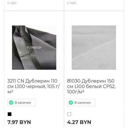
с ндс
с ндс
3211 CN Дублерин 110
81030 Дублерин 150
см L100 черный, 105 г/
см L100 белый CP52,
м²
100г/м²
В наличии
В наличии
7.97 BYN
4.27 BYN