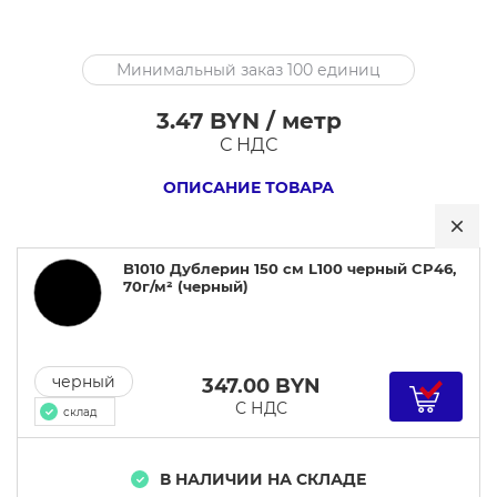
B1010
Минимальный заказ 100 единиц
Дублерин
150
3.47 BYN / метр
см
С НДС
L100
ОПИСАНИЕ ТОВАРА
черный
CP46,
70г/
B1010 Дублерин 150 см L100 черный CP46,
м²
70г/м² (черный)
черный
347.00
BYN
С НДС
склад
В НАЛИЧИИ НА СКЛАДЕ