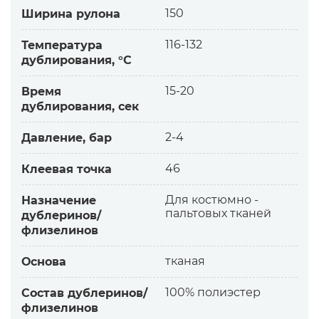
— сохраняет структуру ткани в местах
150
Ширина рулона
дублирования
Дополнительная информация:
116-132
Температура
дублирования, °С
Отличия от других китайских:
Ориентация на стандарты качества стран ЕС
15-20
Время
Основа:
дублирования, сек
— качественные волокна, современное
производство
2-4
Давление, бар
Клеевое покрытие:
— двойное точечное нанесение
46
Клеевая точка
швейцарского клея ПА
Клей ПА не загрязняет тефлоновые ленты
Для костюмно -
Назначение
пальтовых тканей
прессов.
дублеринов/
флизелинов
тканая
Основа
100% полиэстер
Состав дублеринов/
флизелинов