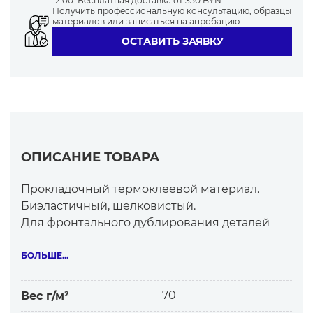
12:00. Бесплатная доставка от 350 BYN
Получить профессиональную консультацию, образцы
материалов или записаться на апробацию.
ОСТАВИТЬ ЗАЯВКУ
ОПИСАНИЕ ТОВАРА
Прокладочный термоклеевой материал.
Биэластичный, шелковистый.
Для фронтального дублирования деталей
одежды из костюмно-пальтовых тканей.
Особенности материала:
БОЛЬШЕ...
— прочное склеивание
— без прохождения клея на лицевую сторону
70
Вес г/м²
ткани