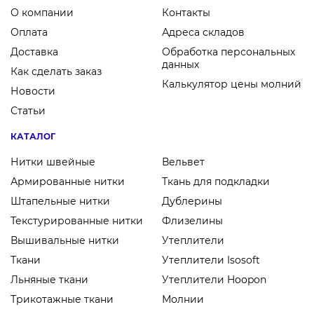
О компании
Контакты
Оплата
Адреса складов
Доставка
Обработка персональных
данных
Как сделать заказ
Калькулятор цены молний
Новости
Статьи
КАТАЛОГ
Нитки швейные
Вельвет
Армированные нитки
Ткань для подкладки
Штапельные нитки
Дублерины
Текстурированные нитки
Флизелины
Вышивальные нитки
Утеплители
Ткани
Утеплители Isosoft
Льняные ткани
Утеплители Hoopon
Трикотажные ткани
Молнии