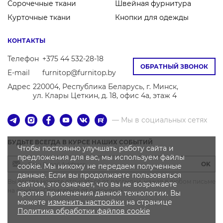
Сорочечные ткани
Швейная фурнитура
Курточные ткани
Кнопки для одежды
КОНТАКТЫ
Телефон
+375 44 532-28-18
ОБРАТНЫЙ ЗВОНОК
E-mail
furnitop@furnitop.by
Адрес
220004, Республика Беларусь, г. Минск,
ул. Клары Цеткин, д. 18, офис 4а, этаж 4
— Мы в социальных сетях
БУДЬТЕ ВСЕГДА В КУРСЕ НАШИХ СОБЫТИЙ
Чтобы постоянно улучшать работу сайта и
предложения для вас, мы используем файлы
OK
cookie. Мы никому не передаем полученные
данные. Если вы продолжаете пользоваться
Вы всегда можете отписаться от рассылки, нажав в любом письме
сайтом, это означает, что вы не возражаете
на ссылку «Отписаться от рассылки»
против применения данной технологии. Вы
можете
изменить настройки
на странице
Политика
обработки файлов
cookie