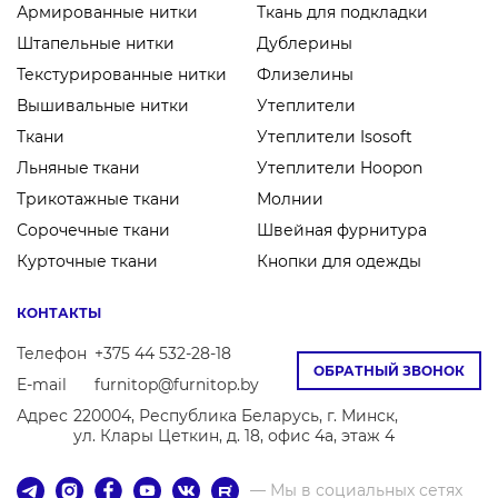
Армированные нитки
Ткань для подкладки
Штапельные нитки
Дублерины
Текстурированные нитки
Флизелины
Вышивальные нитки
Утеплители
Ткани
Утеплители Isosoft
Льняные ткани
Утеплители Hoopon
Трикотажные ткани
Молнии
Сорочечные ткани
Швейная фурнитура
Курточные ткани
Кнопки для одежды
КОНТАКТЫ
Телефон
+375 44 532-28-18
ОБРАТНЫЙ ЗВОНОК
E-mail
furnitop@furnitop.by
Адрес
220004, Республика Беларусь, г. Минск,
ул. Клары Цеткин, д. 18, офис 4а, этаж 4
— Мы в социальных сетях