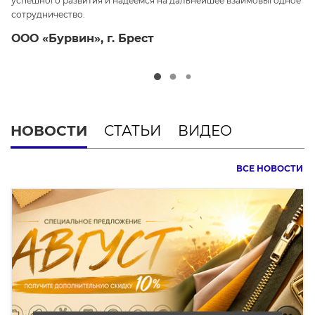
успешного развития и надеемся на дальнейшее взаимовыгодное
ср
сотрудничество.
О
ООО «Бурвин», г. Брест
НОВОСТИ
СТАТЬИ
ВИДЕО
ВСЕ НОВОСТИ