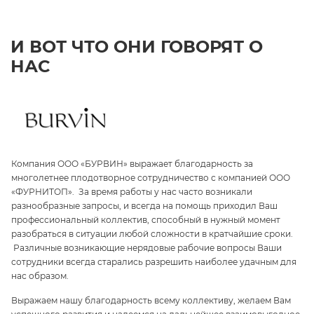
И ВОТ ЧТО ОНИ ГОВОРЯТ О
НАС
Компания ООО «БУРВИН» выражает благодарность за
З
многолетнее плодотворное сотрудничество с компанией ООО
«
«ФУРНИТОП». За время работы у нас часто возникали
па
и
разнообразные запросы, и всегда на помощь приходил Ваш
ги
профессиональный коллектив, способный в нужный момент
ре
разобраться в ситуации любой сложности в кратчайшие сроки.
п
Различные возникающие нерядовые рабочие вопросы Ваши
и 
сотрудники всегда старались разрешить наиболее удачным для
С
нас образом.
те
Выражаем нашу благодарность всему коллективу, желаем Вам
э