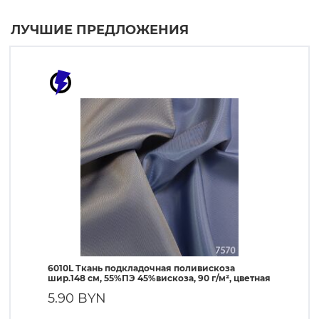
ЛУЧШИЕ ПРЕДЛОЖЕНИЯ
6010L Ткань подкладочная поливискоза
190T Т
шир.148 см, 55%ПЭ 45%вискоза, 90 г/м², цветная
ПЭ, 56 
5.90 BYN
1.90