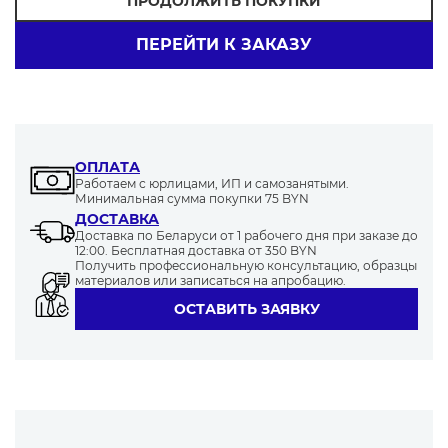
ПРОДОЛЖИТЬ ПОКУПКИ
ПЕРЕЙТИ К ЗАКАЗУ
0800
3454
0650
0141
0671
9833
1512
7905
0190
0682
ОПЛАТА
Работаем с юрлицами, ИП и самозанятыми.
Минимальная сумма покупки 75 BYN
ДОСТАВКА
Доставка по Беларуси от 1 рабочего дня при заказе до
12:00. Бесплатная доставка от 350 BYN
0241
0467
0665
0497
0542
Получить профессиональную консультацию, образцы
материалов или записаться на апробацию.
ОСТАВИТЬ ЗАЯВКУ
0208
4816
7568