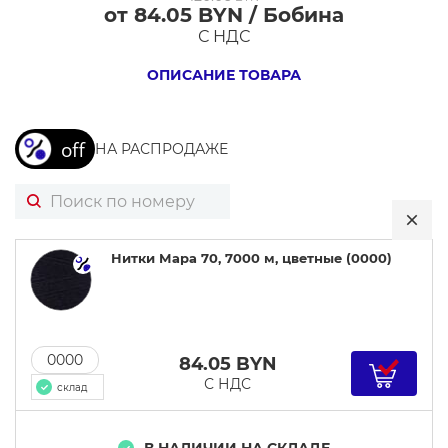
от 84.05 BYN / Бобина
Нитки
С НДС
Мара
70,
ОПИСАНИЕ ТОВАРА
7000
м,
НА РАСПРОДАЖЕ
цветные
Нитки Мара 70, 7000 м, цветные (0000)
0000
84.05
BYN
С НДС
склад