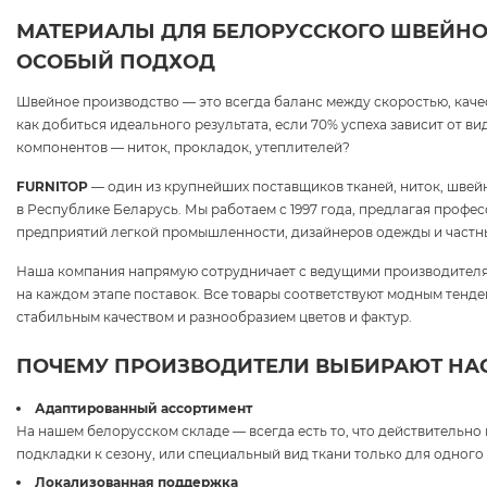
МАТЕРИАЛЫ ДЛЯ БЕЛОРУССКОГО ШВЕЙНО
ОСОБЫЙ ПОДХОД
Швейное производство — это всегда баланс между скоростью, каче
как добиться идеального результата, если 70% успеха зависит от в
компонентов — ниток, прокладок, утеплителей?
FURNITOP
— один из крупнейших поставщиков тканей, ниток, швей
в Республике Беларусь. Мы работаем с 1997 года, предлагая проф
предприятий легкой промышленности, дизайнеров одежды и частн
Наша компания напрямую сотрудничает с ведущими производителя
на каждом этапе поставок. Все товары соответствуют модным тенд
стабильным качеством и разнообразием цветов и фактур.
ПОЧЕМУ ПРОИЗВОДИТЕЛИ ВЫБИРАЮТ НА
Адаптированный ассортимент
На нашем белорусском складе — всегда есть то, что действительно
подкладки к сезону, или специальный вид ткани только для одного 
Локализованная поддержка