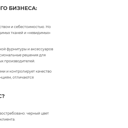
ГО БИЗНЕСА:
ством и себестоимостью. Но
идимых тканей и «невидимых»
ной фурнитуры и аксессуаров
ессиональные решения для
ых производителей.
ми и контролирует качество
енциям, отличаются
С?
 востребовано: черный цвет
клиента.