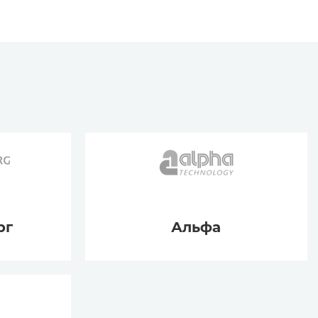
рг
Альфа