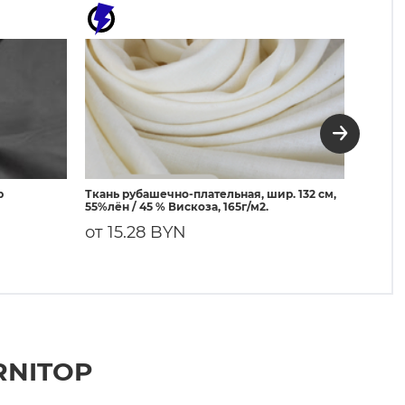
р
Ткань рубашечно-плательная, шир. 132 см,
3080 Д
55%лён / 45 % Вискоза, 165г/м2.
50г/м²
от 15.28 BYN
3.62
RNITOP