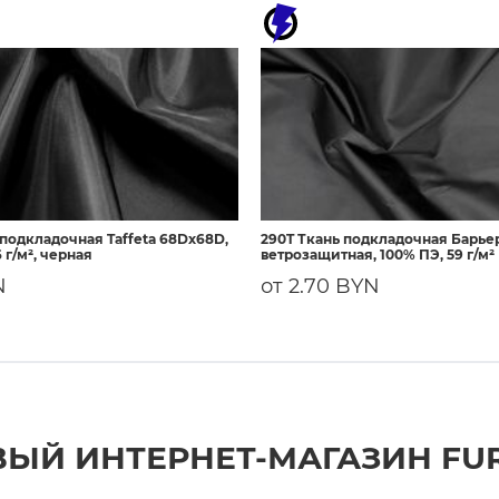
 подкладочная Taffeta 68Dх68D,
290T Ткань подкладочная Барье
 г/м², черная
ветрозащитная, 100% ПЭ, 59 г/м²
N
от 2.70 BYN
ЫЙ ИНТЕРНЕТ-МАГАЗИН FU