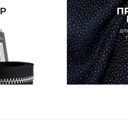
Р
П
а
для