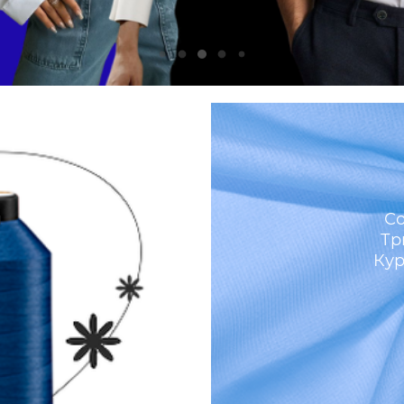
м
Со
Тр
Кур
И