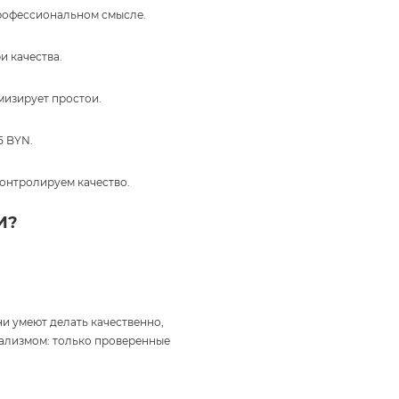
профессиональном смысле.
и качества.
мизирует простои.
5 BYN.
онтролируем качество.
И?
и умеют делать качественно,
нализмом: только проверенные