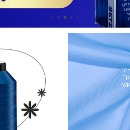
м
Со
Тр
Кур
И