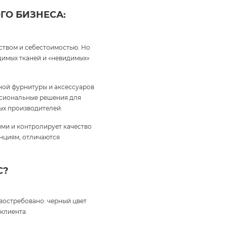
ГО БИЗНЕСА:
ством и себестоимостью. Но
идимых тканей и «невидимых»
ной фурнитуры и аксессуаров
ессиональные решения для
ых производителей.
ми и контролирует качество
енциям, отличаются
С?
 востребовано: черный цвет
клиента.