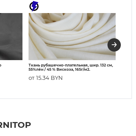
р
Ткань рубашечно-плательная, шир. 132 см,
3080 Д
55%лён / 45 % Вискоза, 165г/м2.
50г/м²
от 15.34 BYN
3.63
RNITOP