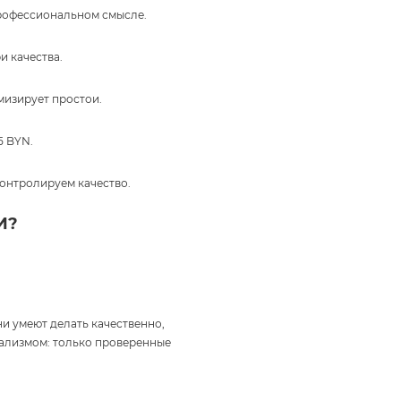
профессиональном смысле.
и качества.
мизирует простои.
5 BYN.
онтролируем качество.
И?
и умеют делать качественно,
нализмом: только проверенные