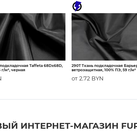
 подкладочная Taffeta 68Dх68D,
290T Ткань подкладочная Барье
 г/м², черная
ветрозащитная, 100% ПЭ, 59 г/м²
N
от 2.72 BYN
ЫЙ ИНТЕРНЕТ-МАГАЗИН FU