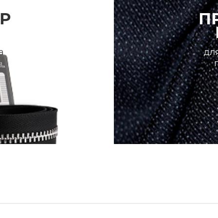
Р
П
а
для