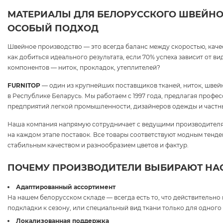
МАТЕРИАЛЫ ДЛЯ БЕЛОРУССКОГО ШВЕЙНО
ОСОБЫЙ ПОДХОД
Швейное производство — это всегда баланс между скоростью, каче
как добиться идеального результата, если 70% успеха зависит от в
компонентов — ниток, прокладок, утеплителей?
FURNITOP
— один из крупнейших поставщиков тканей, ниток, швей
в Республике Беларусь. Мы работаем с 1997 года, предлагая проф
предприятий легкой промышленности, дизайнеров одежды и частн
Наша компания напрямую сотрудничает с ведущими производителя
на каждом этапе поставок. Все товары соответствуют модным тенд
стабильным качеством и разнообразием цветов и фактур.
ПОЧЕМУ ПРОИЗВОДИТЕЛИ ВЫБИРАЮТ НА
Адаптированный ассортимент
На нашем белорусском складе — всегда есть то, что действительно
подкладки к сезону, или специальный вид ткани только для одного 
Локализованная поддержка