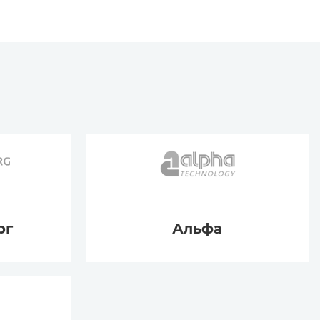
рг
Альфа