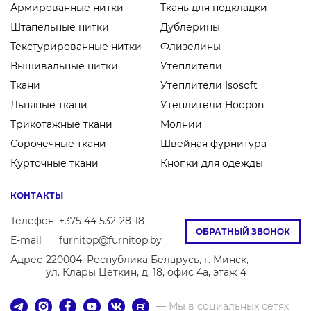
Армированные нитки
Ткань для подкладки
Штапельные нитки
Дублерины
Текстурированные нитки
Флизелины
Вышивальные нитки
Утеплители
Ткани
Утеплители Isosoft
Льняные ткани
Утеплители Hoopon
Трикотажные ткани
Молнии
Сорочечные ткани
Швейная фурнитура
Курточные ткани
Кнопки для одежды
КОНТАКТЫ
Телефон
+375 44 532-28-18
ОБРАТНЫЙ ЗВОНОК
E-mail
furnitop@furnitop.by
Адрес
220004, Республика Беларусь, г. Минск,
ул. Клары Цеткин, д. 18, офис 4а, этаж 4
— Мы в социальных сетях