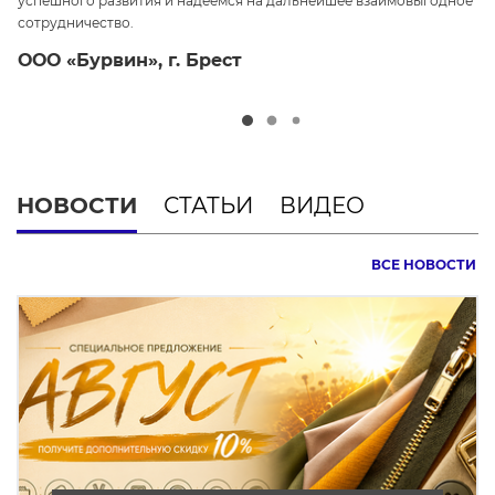
успешного развития и надеемся на дальнейшее взаимовыгодное
ср
сотрудничество.
О
ООО «Бурвин», г. Брест
НОВОСТИ
СТАТЬИ
ВИДЕО
ВСЕ НОВОСТИ