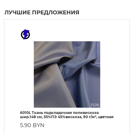
ЛУЧШИЕ ПРЕДЛОЖЕНИЯ
6010L Ткань подкладочная поливискоза
190T Т
шир.148 см, 55%ПЭ 45%вискоза, 90 г/м², цветная
ПЭ, 56 
5.90 BYN
1.90