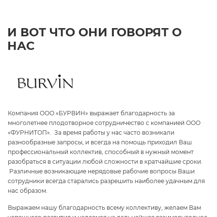
И ВОТ ЧТО ОНИ ГОВОРЯТ О
НАС
Компания ООО «БУРВИН» выражает благодарность за
З
многолетнее плодотворное сотрудничество с компанией ООО
«
«ФУРНИТОП». За время работы у нас часто возникали
па
и
разнообразные запросы, и всегда на помощь приходил Ваш
ги
профессиональный коллектив, способный в нужный момент
ре
разобраться в ситуации любой сложности в кратчайшие сроки.
п
Различные возникающие нерядовые рабочие вопросы Ваши
и 
сотрудники всегда старались разрешить наиболее удачным для
С
нас образом.
те
Выражаем нашу благодарность всему коллективу, желаем Вам
э