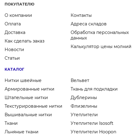
ПОКУПАТЕЛЮ
О компании
Контакты
Оплата
Адреса складов
Доставка
Обработка персональных
данных
Как сделать заказ
Калькулятор цены молний
Новости
Статьи
КАТАЛОГ
Нитки швейные
Вельвет
Армированные нитки
Ткань для подкладки
Штапельные нитки
Дублерины
Текстурированные нитки
Флизелины
Вышивальные нитки
Утеплители
Ткани
Утеплители Isosoft
Льняные ткани
Утеплители Hoopon