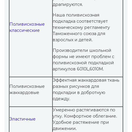
драпируются.
Наша поливискозная
подкладка соответствует
Поливискозные
техническому регламенту
классические
Таможенного союза для
взрослых и детей.
Производители школьной
формы не имеют проблем с
поливискозной подкладкой
артикулов 6010L,6010M.
Эффектная жаккардовая ткань
Поливискозные
разных рисунков для
жаккардовые
подкладки в добротную
одежду.
Умеренно растягиваются по
утку. Комфортное облегание.
Эластичные
Удобное растяжение при
движении.