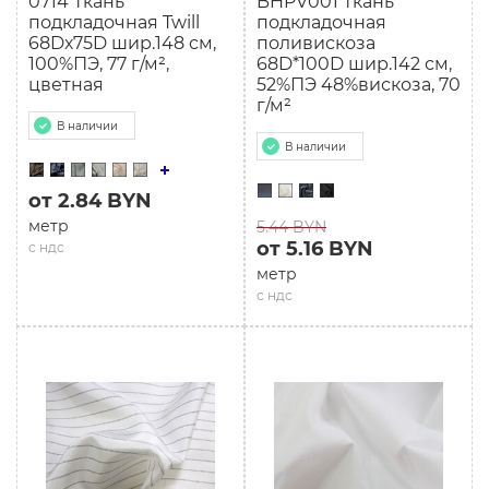
0714 Ткань
BHPV001 Ткань
подкладочная Twill
подкладочная
68Dх75D шир.148 см,
поливискоза
100%ПЭ, 77 г/м²,
68D*100D шир.142 см,
цветная
52%ПЭ 48%вискоза, 70
г/м²
В наличии
В наличии
от 2.84 BYN
метр
5.44 BYN
от 5.16 BYN
с ндс
метр
с ндс