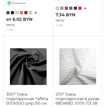
В наличии
7.34 BYN
от 6.02 BYN
метр
метр
с ндс
с ндс
300T Ткань
210T Ткань
подкладочная Taffeta
подкладочная в рукав
50Dx50D шир.150 см,
68Dх68D, 100% ПЭ, 58