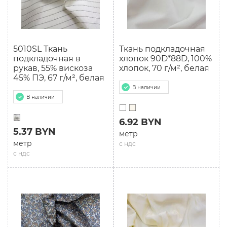
5010SL Ткань
Ткань подкладочная
подкладочная в
хлопок 90D*88D, 100%
рукав, 55% вискоза
хлопок, 70 г/м², белая
45% ПЭ, 67 г/м², белая
В наличии
В наличии
6.92 BYN
5.37 BYN
метр
метр
с ндс
с ндс