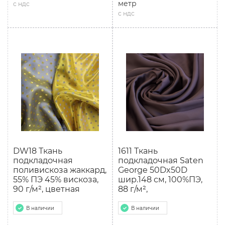
метр
с ндс
с ндс
DW18 Ткань
1611 Ткань
подкладочная
подкладочная Saten
поливискоза жаккард,
George 50Dx50D
55% ПЭ 45% вискоза,
шир.148 см, 100%ПЭ,
90 г/м², цветная
88 г/м²,
В наличии
В наличии