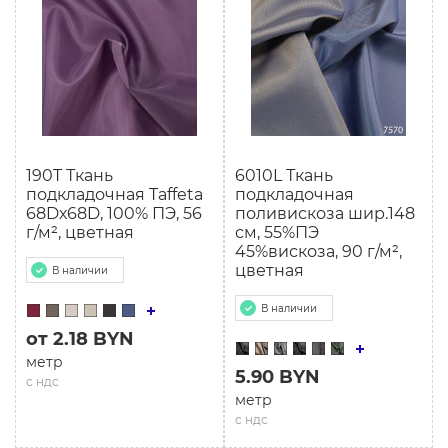
190T Ткань
6010L Ткань
подкладочная Taffeta
подкладочная
68Dх68D, 100% ПЭ, 56
поливискоза шир.148
г/м², цветная
см, 55%ПЭ
45%вискоза, 90 г/м²,
цветная
В наличии
В наличии
от 2.18 BYN
метр
5.90 BYN
с ндс
метр
с ндс