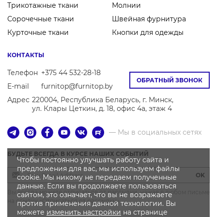
Трикотажные ткани
Молнии
Сорочечные ткани
Швейная фурнитура
Курточные ткани
Кнопки для одежды
КОНТАКТЫ
Телефон
+375 44 532-28-18
ОБРАТНЫЙ ЗВОНОК
E-mail
furnitop@furnitop.by
Адрес
220004, Республика Беларусь, г. Минск,
ул. Клары Цеткин, д. 18, офис 4а, этаж 4
— Мы в социальных сетях
БУДЬТЕ ВСЕГДА В КУРСЕ НАШИХ СОБЫТИЙ
Чтобы постоянно улучшать работу сайта и
предложения для вас, мы используем файлы
OK
cookie. Мы никому не передаем полученные
данные. Если вы продолжаете пользоваться
Вы всегда можете отписаться от рассылки, нажав в любом письме
сайтом, это означает, что вы не возражаете
на ссылку «Отписаться от рассылки»
против применения данной технологии. Вы
можете
изменить настройки
на странице