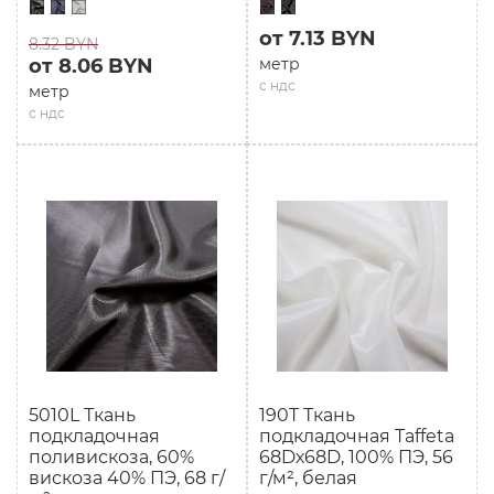
от 7.13 BYN
8.32 BYN
от 8.06 BYN
метр
с ндс
метр
с ндс
5010L Ткань
190T Ткань
подкладочная
подкладочная Taffeta
поливискоза, 60%
68Dх68D, 100% ПЭ, 56
вискоза 40% ПЭ, 68 г/
г/м², белая