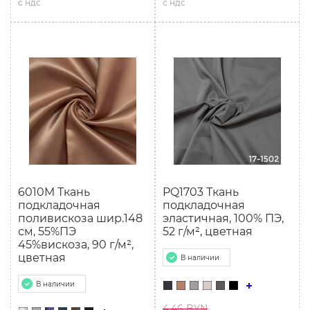
с ндс
с ндс
6010M Ткань
PQ1703 Ткань
подкладочная
подкладочная
поливискоза шир.148
эластичная, 100% ПЭ,
см, 55%ПЭ
52 г/м², цветная
45%вискоза, 90 г/м²,
цветная
В наличии
В наличии
4.46 BYN