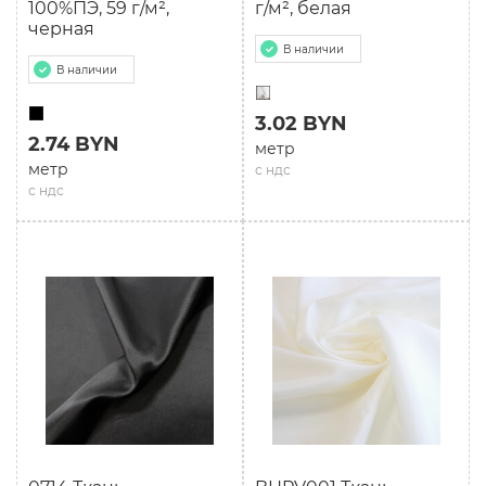
100%ПЭ, 59 г/м²,
г/м², белая
черная
В наличии
В наличии
3.02 BYN
2.74 BYN
метр
метр
с ндс
с ндс