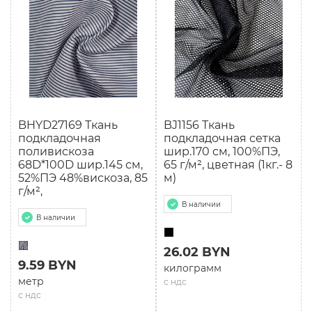
BHYD27169 Ткань
BJ1156 Ткань
подкладочная
подкладочная сетка
поливискоза
шир.170 см, 100%ПЭ,
68D*100D шир.145 см,
65 г/м², цветная (1кг.- 8
52%ПЭ 48%вискоза, 85
м)
г/м²,
В наличии
В наличии
26.02 BYN
9.59 BYN
килограмм
метр
с ндс
с ндс