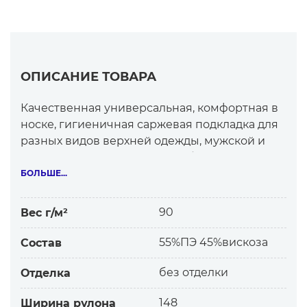
ОПИСАНИЕ ТОВАРА
Качественная универсальная, комфортная в
носке, гигиеничная саржевая подкладка для
разных видов верхней одежды, мужской и
женской одежды, головных уборов.
БОЛЬШЕ...
На вид:
— блестящая с фактурой в мелкий рубчик
90
Вес г/м²
— очень мягкая, приятная на ощупь, хорошо
драпируется
55%ПЭ 45%вискоза
Состав
— более 20 цветов, некоторые из них имеют
другой цвет или оттенок изнаночной
без отделки
Отделка
стороны (7810, 7600, 7640, 7700, 7570)
148
Ширина рулона