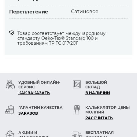
Саржевое переплетение 3/1.
Сатиновое
Переплетение
Основные свойства
Товар соответствует международному
за счёт натуральных свойств волокон
стандарту Оеko-Tex® Standard 100 и
вискозы:
требованиям ТР ТС 017/2011
— гигроскопичность
— воздухопроницаемость
— антистатичность
— повышенная стойкость и яркость окраски
— меньшая осыпаемость нитей
УДОБНЫЙ ОНЛАЙН-
БОЛЬШОЙ
СЕРВИС
СКЛАД
КАК ЗАКАЗАТЬ
В НАЛИЧИИ
за счёт свойств полиэфирных волокон:
— прочность и устойчивость к истиранию
ГАРАНТИИ КАЧЕСТВА
КАЛЬКУЛЯТОР ЦЕНЫ
— умеренная усадка и малая сминаемость
МОЛНИЙ
ЗАКАЗОВ
— более простой уход
РАСCЧИТАТЬ
АКЦИИ И
БЕСПЛАТНАЯ