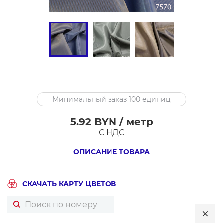
6010L
Минимальный заказ 100 единиц
Ткань
подкладочная
5.92 BYN / метр
поливискоза
С НДС
шир.148
ОПИСАНИЕ ТОВАРА
см,
55%ПЭ
45%вискоза,
СКАЧАТЬ КАРТУ ЦВЕТОВ
90
г/
м²,