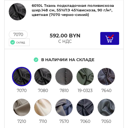
6010L Ткань подкладочная поливискоза
цветная
шир.148 см, 55%ПЭ 45%вискоза, 90 г/м²,
цветная (7070 черно-синий)
7070
592.00
BYN
С НДС
склад
В НАЛИЧИИ НА СКЛАДЕ
7070
7080
7810
19-0323
7640
7210
7110
7570
7060
7050