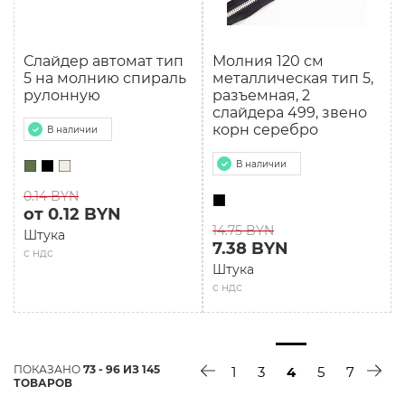
Слайдер автомат тип
Молния 120 см
5 на молнию спираль
мeталлическая тип 5,
рулонную
разъемная, 2
слайдера 499, звено
корн серебро
В наличии
В наличии
0.14 BYN
от 0.12 BYN
14.75 BYN
Штука
7.38 BYN
с ндс
Штука
с ндс
ПОКАЗАНО
73 - 96 ИЗ 145
1
3
4
5
7
ТОВАРОВ