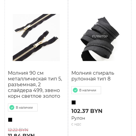
Молния 90 см
Молния спираль
мeталлическая тип 5,
рулонная тип 8
разъемная, 2
слайдера 499, звено
В наличии
корн светлое золото
В наличии
102.37 BYN
Рулон
с ндс
12.22 BYN