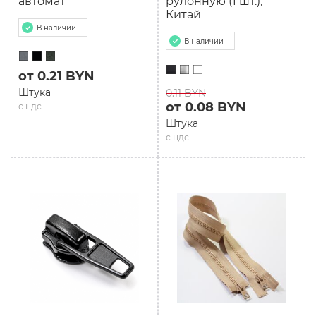
автомат
рулонную (1 шт.),
Китай
В наличии
В наличии
от 0.21 BYN
Штука
0.11 BYN
от 0.08 BYN
с ндс
Штука
с ндс