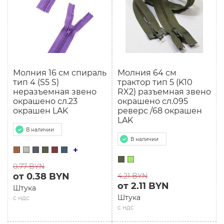
Молния 16 см спираль
Молния 64 см
тип 4 (S5 S)
трактор тип 5 (K10
неразъемная звено
RX2) разъемная звено
окрашено сл.23
окрашено сл.095
окрашен LAK
реверс /68 окрашен
LAK
В наличии
В наличии
0.77 BYN
от 0.38 BYN
4.21 BYN
от 2.11 BYN
Штука
Штука
с ндс
с ндс