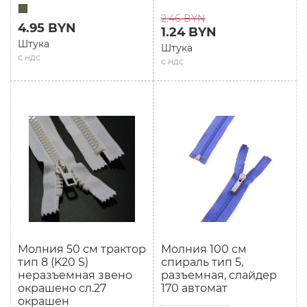
2.46 BYN
4.95 BYN
1.24 BYN
Штука
Штука
с ндс
с ндс
Молния 50 см трактор
Молния 100 см
тип 8 (K20 S)
спираль тип 5,
неразъемная звено
разъемная, слайдер
окрашено сл.27
170 автомат
окрашен