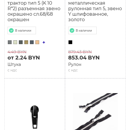
трактор тип 5 (K 10
металлическая
R*2) разъемная звено
рулонная тип 5, звено
окрашено сл.68/68
Y шлифованное,
окрашен
золото
В наличии
В наличии
4.49 BYN
879.43 BYN
от 2.24 BYN
853.04 BYN
Штука
Рулон
с ндс
с ндс