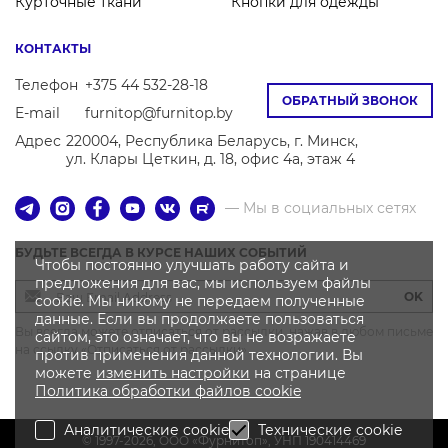
Курточные ткани
Кнопки для одежды
КОНТАКТЫ
Телефон
+375 44 532-28-18
ОБРАТНЫЙ ЗВОНОК
E-mail
furnitop@furnitop.by
Адрес
220004, Республика Беларусь, г. Минск,
ул. Клары Цеткин, д. 18, офис 4а, этаж 4
— Мы в социальных сетях
БУДЬТЕ ВСЕГДА В КУРСЕ НАШИХ СОБЫТИЙ
Чтобы постоянно улучшать работу сайта и
предложения для вас, мы используем файлы
OK
cookie. Мы никому не передаем полученные
данные. Если вы продолжаете пользоваться
Вы всегда можете отписаться от рассылки, нажав в любом письме
сайтом, это означает, что вы не возражаете
на ссылку «Отписаться от рассылки»
против применения данной технологии. Вы
можете
изменить настройки
на странице
Политика
обработки файлов
cookie
Аналитические cookie
Технические cookie
© 1997-2026, OOO «Фурнитоп», УНП 190414469