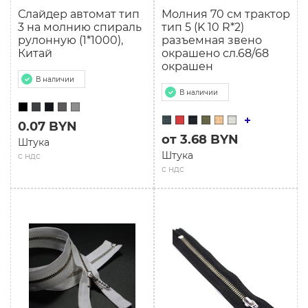
Слайдер автомат тип
Молния 70 см трактор
3 на молнию спираль
тип 5 (K 10 R*2)
рулонную (1*1000),
разъемная звено
Китай
окрашено сл.68/68
окрашен
В наличии
В наличии
0.07 BYN
от 3.68 BYN
Штука
Штука
с ндс
с ндс