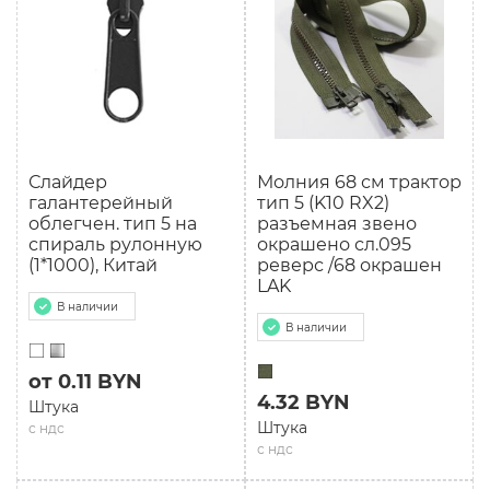
Слайдер
Молния 68 см трактор
галантерейный
тип 5 (K10 RX2)
облегчен. тип 5 на
разъемная звено
спираль рулонную
окрашено сл.095
(1*1000), Китай
реверс /68 окрашен
LAK
В наличии
В наличии
от 0.11 BYN
4.32 BYN
Штука
Штука
с ндс
с ндс