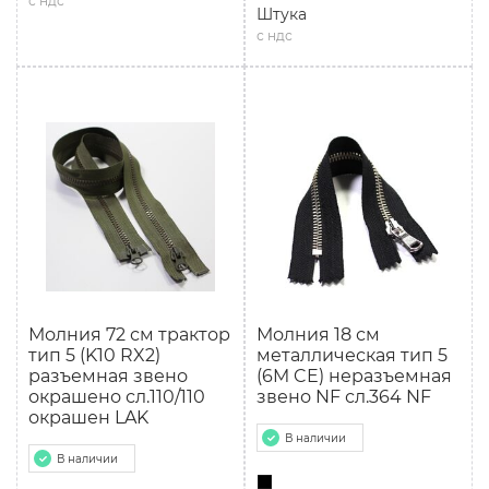
с ндс
Штука
с ндс
Молния 72 см трактор
Молния 18 см
тип 5 (K10 RX2)
мeталлическая тип 5
разъемная звено
(6M CE) неразъемная
окрашено сл.110/110
звено NF сл.364 NF
окрашен LAK
В наличии
В наличии