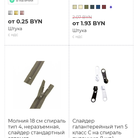
В наличии
2.07 BYN
от 0.25 BYN
от 1.93 BYN
Штука
Штука
с ндс
с ндс
Молния 18 см спираль
Слайдер
тип 4, неразъемная,
галантерейный тип 5
слайдер стандартный
класс С на спираль