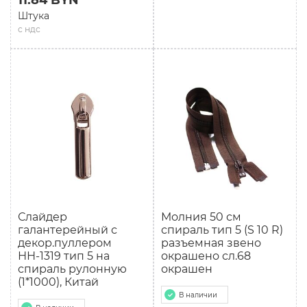
11.84 BYN
Штука
с ндс
Слайдер
Молния 50 см
галантерейный с
спираль тип 5 (S 10 R)
декор.пуллером
разъемная звено
НН-1319 тип 5 на
окрашено сл.68
спираль рулонную
окрашен
(1*1000), Китай
В наличии