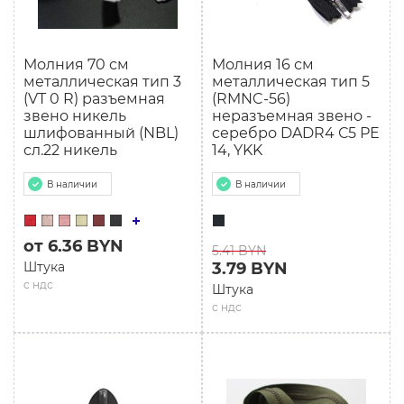
Молния 70 см
Молния 16 см
металлическая тип 3
металлическая тип 5
(VT 0 R) разъемная
(RMNC-56)
звено никель
неразъемная звено -
шлифованный (NBL)
серебро DADR4 С5 РЕ
сл.22 никель
14, YKK
В наличии
В наличии
от 6.36 BYN
5.41 BYN
Штука
3.79 BYN
с ндс
Штука
с ндс