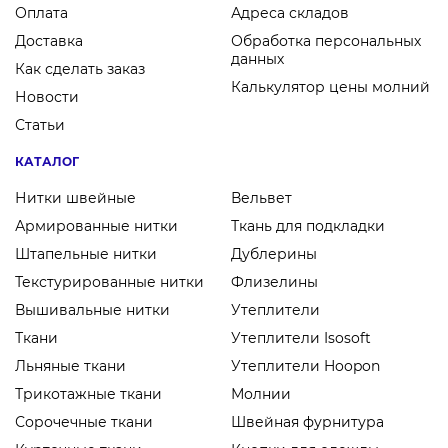
Оплата
Адреса складов
Доставка
Обработка персональных
данных
Как сделать заказ
Калькулятор цены молний
Новости
Статьи
КАТАЛОГ
Нитки швейные
Вельвет
Армированные нитки
Ткань для подкладки
Штапельные нитки
Дублерины
Текстурированные нитки
Флизелины
Вышивальные нитки
Утеплители
Ткани
Утеплители Isosoft
Льняные ткани
Утеплители Hoopon
Трикотажные ткани
Молнии
Сорочечные ткани
Швейная фурнитура