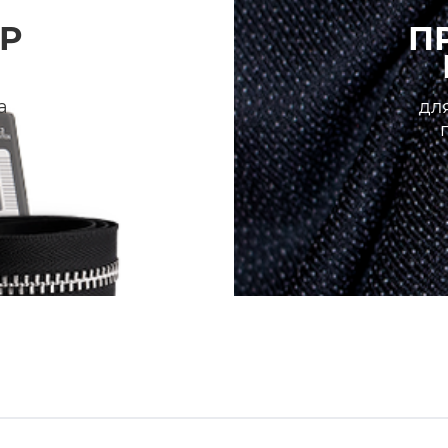
Р
П
а
для