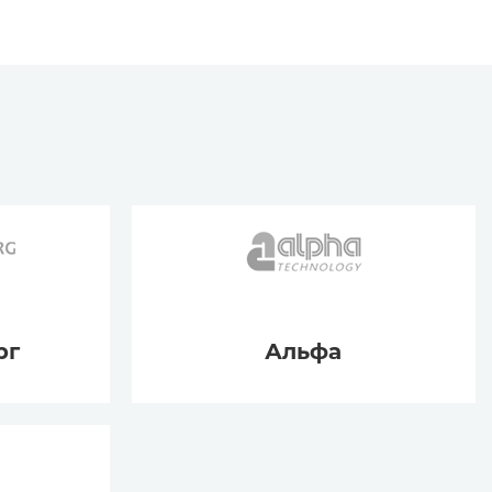
рг
Альфа