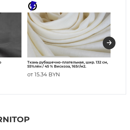
р
Ткань рубашечно-плательная, шир. 132 см,
3080 Д
55%лён / 45 % Вискоза, 165г/м2.
50г/м²
от 15.34 BYN
3.63
RNITOP