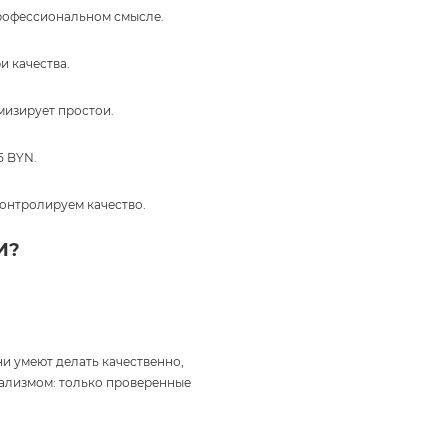
профессиональном смысле.
и качества.
мизирует простои.
5 BYN.
онтролируем качество.
И?
и умеют делать качественно,
нализмом: только проверенные