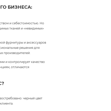
ГО БИЗНЕСА:
ством и себестоимостью. Но
идимых тканей и «невидимых»
ной фурнитуры и аксессуаров
ессиональные решения для
ых производителей.
ми и контролирует качество
енциям, отличаются
С?
 востребовано: черный цвет
клиента.