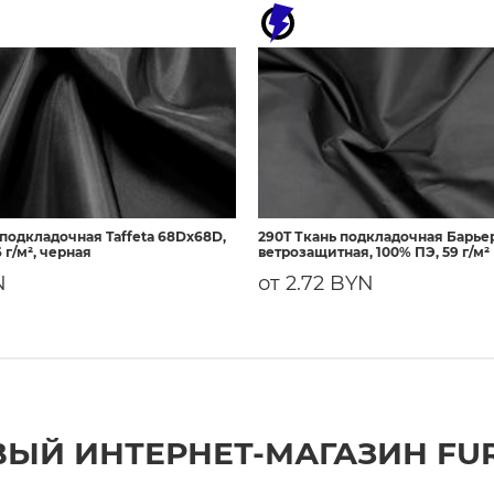
 подкладочная Taffeta 68Dх68D,
290T Ткань подкладочная Барье
 г/м², черная
ветрозащитная, 100% ПЭ, 59 г/м²
N
от 2.72 BYN
ЫЙ ИНТЕРНЕТ-МАГАЗИН FU