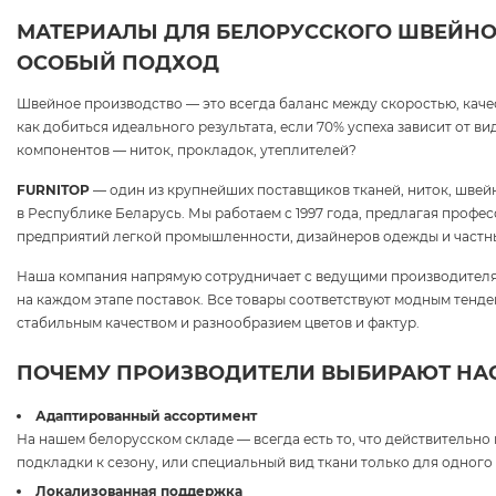
МАТЕРИАЛЫ ДЛЯ БЕЛОРУССКОГО ШВЕЙНО
ОСОБЫЙ ПОДХОД
Швейное производство — это всегда баланс между скоростью, каче
как добиться идеального результата, если 70% успеха зависит от в
компонентов — ниток, прокладок, утеплителей?
FURNITOP
— один из крупнейших поставщиков тканей, ниток, швей
в Республике Беларусь. Мы работаем с 1997 года, предлагая проф
предприятий легкой промышленности, дизайнеров одежды и частн
Наша компания напрямую сотрудничает с ведущими производителя
на каждом этапе поставок. Все товары соответствуют модным тенд
стабильным качеством и разнообразием цветов и фактур.
ПОЧЕМУ ПРОИЗВОДИТЕЛИ ВЫБИРАЮТ НА
Адаптированный ассортимент
На нашем белорусском складе — всегда есть то, что действительно
подкладки к сезону, или специальный вид ткани только для одного 
Локализованная поддержка