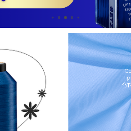
м
Со
Тр
Кур
И