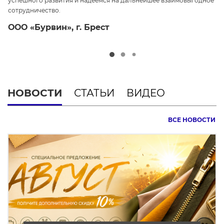
успешного развития и надеемся на дальнейшее взаимовыгодное
ср
сотрудничество.
О
ООО «Бурвин», г. Брест
НОВОСТИ
СТАТЬИ
ВИДЕО
ВСЕ НОВОСТИ