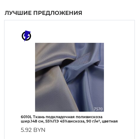
ЛУЧШИЕ ПРЕДЛОЖЕНИЯ
6010L Ткань подкладочная поливискоза
190T Т
шир.148 см, 55%ПЭ 45%вискоза, 90 г/м², цветная
ПЭ, 56 
5.92 BYN
1.90