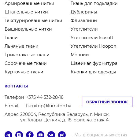
Армированные нитки
Ткань для подкладки
Штапельные нитки
Дублерины
Текстурированные нитки
Флизелины
Вышивальные нитки
Утеплители
Ткани
Утеплители Isosoft
Льняные ткани
Утеплители Hoopon
Трикотажные ткани
Молнии
Сорочечные ткани
Швейная фурнитура
Курточные ткани
Кнопки для одежды
КОНТАКТЫ
Телефон
+375 44 532-28-18
ОБРАТНЫЙ ЗВОНОК
E-mail
furnitop@furnitop.by
Адрес
220004, Республика Беларусь, г. Минск,
ул. Клары Цеткин, д. 18, офис 4а, этаж 4
— Мы в социальных сетях