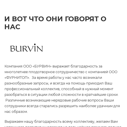
И ВОТ ЧТО ОНИ ГОВОРЯТ О
НАС
Компания ООО «БУРВИН» выражает благодарность за
З
многолетнее плодотворное сотрудничество с компанией ООО
«
«ФУРНИТОП». За время работы у нас часто возникали
па
и
разнообразные запросы, и всегда на помощь приходил Ваш
ги
профессиональный коллектив, способный в нужный момент
ре
разобраться в ситуации любой сложности в кратчайшие сроки.
п
Различные возникающие нерядовые рабочие вопросы Ваши
и 
сотрудники всегда старались разрешить наиболее удачным для
С
нас образом.
те
Выражаем нашу благодарность всему коллективу, желаем Вам
э