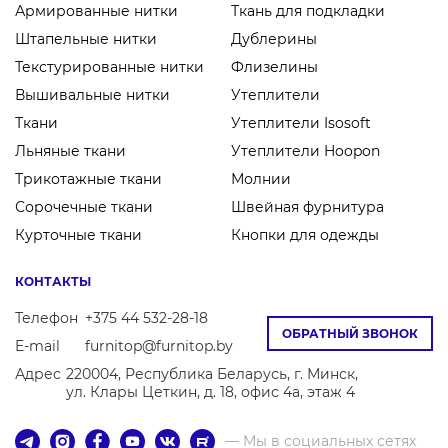
Армированные нитки
Ткань для подкладки
Штапельные нитки
Дублерины
Текстурированные нитки
Флизелины
Вышивальные нитки
Утеплители
Ткани
Утеплители Isosoft
Льняные ткани
Утеплители Hoopon
Трикотажные ткани
Молнии
Сорочечные ткани
Швейная фурнитура
Курточные ткани
Кнопки для одежды
КОНТАКТЫ
Телефон
+375 44 532-28-18
ОБРАТНЫЙ ЗВОНОК
E-mail
furnitop@furnitop.by
Адрес
220004, Республика Беларусь, г. Минск,
ул. Клары Цеткин, д. 18, офис 4а, этаж 4
— Мы в социальных сетях