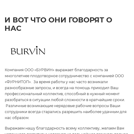
И ВОТ ЧТО ОНИ ГОВОРЯТ О
НАС
Компания ООО «БУРВИН» выражает благодарность за
З
многолетнее плодотворное сотрудничество с компанией ООО
«
«ФУРНИТОП». За время работы у нас часто возникали
па
и
разнообразные запросы, и всегда на помощь приходил Ваш
ги
профессиональный коллектив, способный в нужный момент
ре
разобраться в ситуации любой сложности в кратчайшие сроки.
п
Различные возникающие нерядовые рабочие вопросы Ваши
и 
сотрудники всегда старались разрешить наиболее удачным для
С
нас образом.
те
Выражаем нашу благодарность всему коллективу, желаем Вам
э