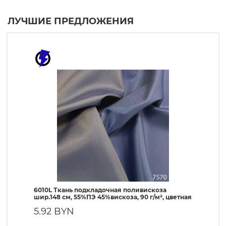
ЛУЧШИЕ ПРЕДЛОЖЕНИЯ
6010L Ткань подкладочная поливискоза
190T Т
шир.148 см, 55%ПЭ 45%вискоза, 90 г/м², цветная
ПЭ, 56 
5.92 BYN
1.90