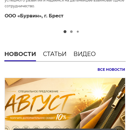
успешного развития и надеемся на дальнейшее взаимовыгодное
ср
сотрудничество.
О
ООО «Бурвин», г. Брест
НОВОСТИ
СТАТЬИ
ВИДЕО
ВСЕ НОВОСТИ