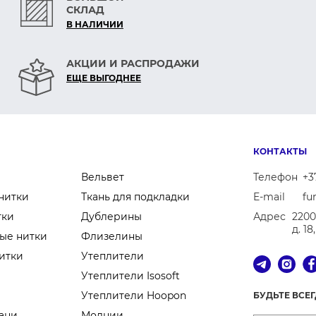
СКЛАД
В НАЛИЧИИ
АКЦИИ И РАСПРОДАЖИ
ЕЩЕ ВЫГОДНЕЕ
КОНТАКТЫ
Вельвет
Телефон
+3
нитки
Ткань для подкладки
E-mail
fu
тки
Дублерины
Адрес
2200
д. 1
ые нитки
Флизелины
итки
Утеплители
Утеплители Isosoft
Утеплители Hoopon
БУДЬТЕ ВСЕ
ани
Молнии