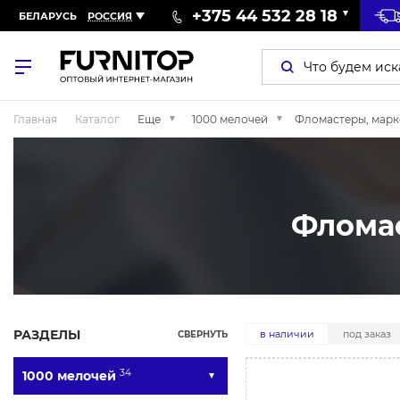
+375 44 532 28 18
БЕЛАРУСЬ
РОССИЯ
Главная
Каталог
Еще
1000 мелочей
Фломастеры, марк
Фломас
РАЗДЕЛЫ
в наличии
под заказ
СВЕРНУТЬ
34
1000 мелочей