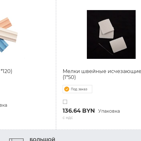
*120)
Мелки швейные исчезающие
(1*50)
Под заказ
вка
136.64 BYN
Упаковка
с ндс
БОЛЬШОЙ