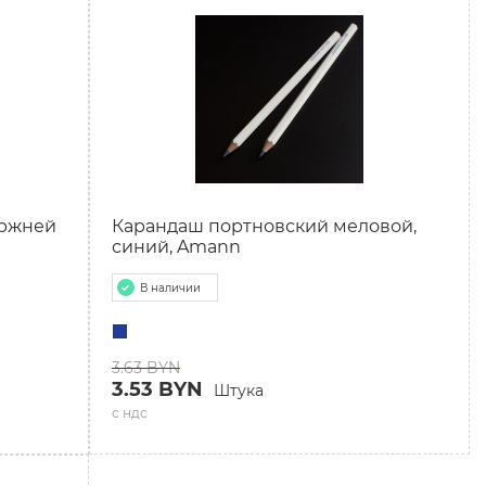
ержней
Карандаш портновский меловой,
синий, Amann
В наличии
3.63 BYN
3.53 BYN
Штука
с ндс