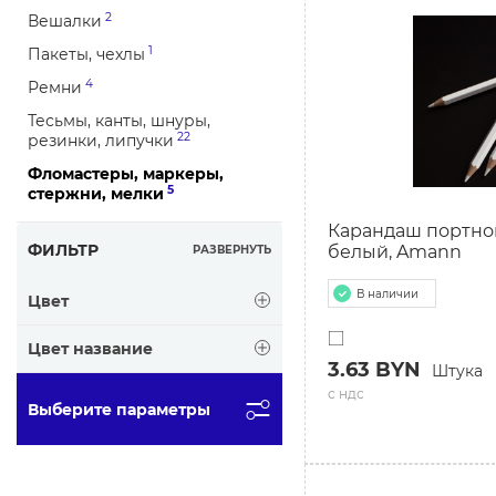
2
Вешалки
1
Пакеты, чехлы
4
Ремни
Тесьмы, канты, шнуры,
22
резинки, липучки
Фломастеры, маркеры,
5
стержни, мелки
Карандаш портно
ФИЛЬТР
белый, Amann
РАЗВЕРНУТЬ
В наличии
Цвет
Цвет название
3.63 BYN
Штука
с ндс
Выберите параметры
СБРОСИТЬ ФИЛЬТ