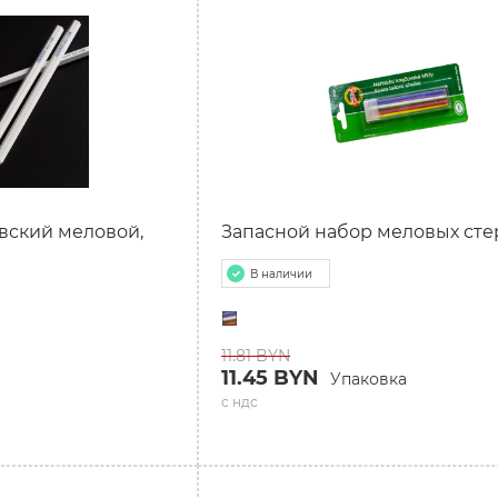
вский меловой,
Запасной набор меловых ст
В наличии
11.81 BYN
11.45 BYN
Упаковка
с ндс
Р