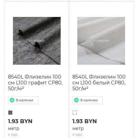
8540L Флизелин 100
8540L Флизелин 100
см L100 графит CP80,
см L100 белый CP80,
50г/м²
50г/м²
В наличии
В наличии
1.93 BYN
1.93 BYN
метр
метр
с ндс
с ндс