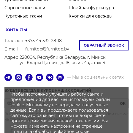
Сорочечные ткани
Швейная фурнитура
Курточные ткани
Кнопки для одежды
КОНТАКТЫ
Телефон
+375 44 532-28-18
ОБРАТНЫЙ ЗВОНОК
E-mail
furnitop@furnitop.by
Адрес
220004, Республика Беларусь, г. Минск,
ул. Клары Цеткин, д. 18, офис 4а, этаж 4
— Мы в социальных сетях
БУДЬТЕ ВСЕГДА В КУРСЕ НАШИХ СОБЫТИЙ
Чтобы постоянно улучшать работу сайта и
предложения для вас, мы используем файлы
OK
cookie. Мы никому не передаем полученные
данные. Если вы продолжаете пользоваться
Вы всегда можете отписаться от рассылки, нажав в любом письме
сайтом, это означает, что вы не возражаете
на ссылку «Отписаться от рассылки»
против применения данной технологии. Вы
можете
изменить настройки
на странице
Политика
обработки файлов
cookie