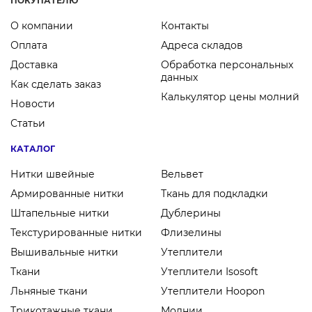
ПОКУПАТЕЛЮ
О компании
Контакты
Оплата
Адреса складов
Доставка
Обработка персональных
данных
Как сделать заказ
Калькулятор цены молний
Новости
Статьи
КАТАЛОГ
Нитки швейные
Вельвет
Армированные нитки
Ткань для подкладки
Штапельные нитки
Дублерины
Текстурированные нитки
Флизелины
Вышивальные нитки
Утеплители
Ткани
Утеплители Isosoft
Льняные ткани
Утеплители Hoopon
Трикотажные ткани
Молнии