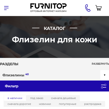
КАТАЛОГ
Флизелин для кожи
РАЗДЕЛЫ
РАЗВЕРНУТЬ
40
Флизелины
Фильтр
в наличии
под заказ
сначала дешевые
сначала дорогие
новинки
популярные
распродажа