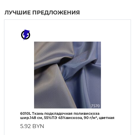
ЛУЧШИЕ ПРЕДЛОЖЕНИЯ
6010L Ткань подкладочная поливискоза
190T Т
шир.148 см, 55%ПЭ 45%вискоза, 90 г/м², цветная
ПЭ, 56 
5.92 BYN
1.90