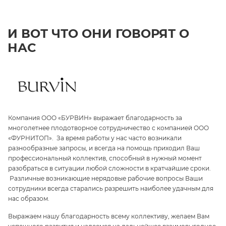
И ВОТ ЧТО ОНИ ГОВОРЯТ О
НАС
Компания ООО «БУРВИН» выражает благодарность за
З
многолетнее плодотворное сотрудничество с компанией ООО
«
«ФУРНИТОП». За время работы у нас часто возникали
па
и
разнообразные запросы, и всегда на помощь приходил Ваш
ги
профессиональный коллектив, способный в нужный момент
ре
разобраться в ситуации любой сложности в кратчайшие сроки.
п
Различные возникающие нерядовые рабочие вопросы Ваши
и 
сотрудники всегда старались разрешить наиболее удачным для
С
нас образом.
те
Выражаем нашу благодарность всему коллективу, желаем Вам
э