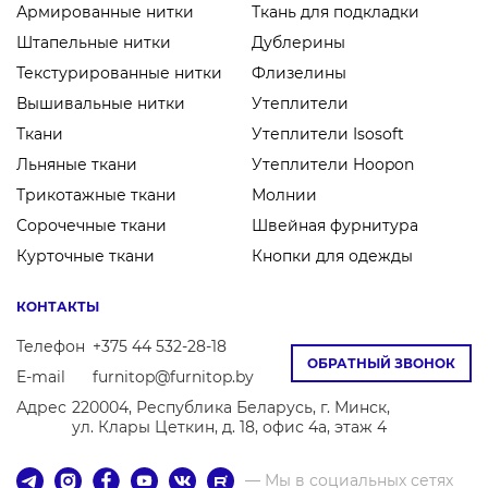
Армированные нитки
Ткань для подкладки
Штапельные нитки
Дублерины
Текстурированные нитки
Флизелины
Вышивальные нитки
Утеплители
Ткани
Утеплители Isosoft
Льняные ткани
Утеплители Hoopon
Трикотажные ткани
Молнии
Сорочечные ткани
Швейная фурнитура
Курточные ткани
Кнопки для одежды
КОНТАКТЫ
Телефон
+375 44 532-28-18
ОБРАТНЫЙ ЗВОНОК
E-mail
furnitop@furnitop.by
Адрес
220004, Республика Беларусь, г. Минск,
ул. Клары Цеткин, д. 18, офис 4а, этаж 4
— Мы в социальных сетях