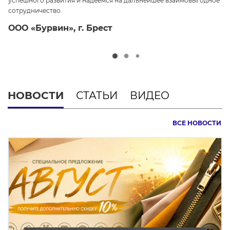
успешного развития и надеемся на дальнейшее взаимовыгодное
ср
сотрудничество.
О
ООО «Бурвин», г. Брест
НОВОСТИ
СТАТЬИ
ВИДЕО
ВСЕ НОВОСТИ