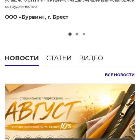
успешного развития и надеемся на дальнейшее взаимовыгодное
ср
сотрудничество.
О
ООО «Бурвин», г. Брест
НОВОСТИ
СТАТЬИ
ВИДЕО
ВСЕ НОВОСТИ