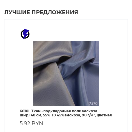
ЛУЧШИЕ ПРЕДЛОЖЕНИЯ
6010L Ткань подкладочная поливискоза
190T Т
шир.148 см, 55%ПЭ 45%вискоза, 90 г/м², цветная
ПЭ, 56 
5.92 BYN
1.90