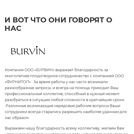
И ВОТ ЧТО ОНИ ГОВОРЯТ О
НАС
Компания ООО «БУРВИН» выражает благодарность за
З
многолетнее плодотворное сотрудничество с компанией ООО
«
«ФУРНИТОП». За время работы у нас часто возникали
па
и
разнообразные запросы, и всегда на помощь приходил Ваш
ги
профессиональный коллектив, способный в нужный момент
ре
разобраться в ситуации любой сложности в кратчайшие сроки.
п
Различные возникающие нерядовые рабочие вопросы Ваши
и 
сотрудники всегда старались разрешить наиболее удачным для
С
нас образом.
те
Выражаем нашу благодарность всему коллективу, желаем Вам
э