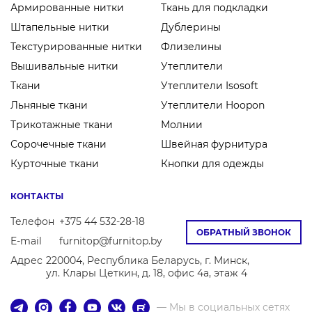
Армированные нитки
Ткань для подкладки
Штапельные нитки
Дублерины
Текстурированные нитки
Флизелины
Вышивальные нитки
Утеплители
Ткани
Утеплители Isosoft
Льняные ткани
Утеплители Hoopon
Трикотажные ткани
Молнии
Сорочечные ткани
Швейная фурнитура
Курточные ткани
Кнопки для одежды
КОНТАКТЫ
Телефон
+375 44 532-28-18
ОБРАТНЫЙ ЗВОНОК
E-mail
furnitop@furnitop.by
Адрес
220004, Республика Беларусь, г. Минск,
ул. Клары Цеткин, д. 18, офис 4а, этаж 4
— Мы в социальных сетях