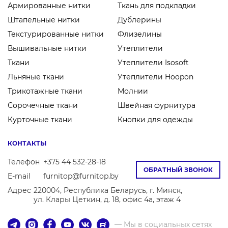
Армированные нитки
Ткань для подкладки
Штапельные нитки
Дублерины
Текстурированные нитки
Флизелины
Вышивальные нитки
Утеплители
Ткани
Утеплители Isosoft
Льняные ткани
Утеплители Hoopon
Трикотажные ткани
Молнии
Сорочечные ткани
Швейная фурнитура
Курточные ткани
Кнопки для одежды
КОНТАКТЫ
Телефон
+375 44 532-28-18
ОБРАТНЫЙ ЗВОНОК
E-mail
furnitop@furnitop.by
Адрес
220004, Республика Беларусь, г. Минск,
ул. Клары Цеткин, д. 18, офис 4а, этаж 4
— Мы в социальных сетях