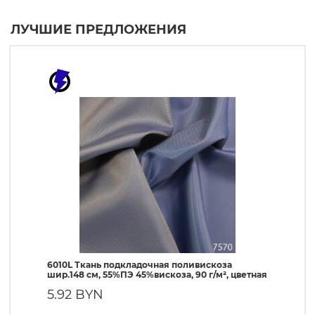
ЛУЧШИЕ ПРЕДЛОЖЕНИЯ
6010L Ткань подкладочная поливискоза
190T Т
шир.148 см, 55%ПЭ 45%вискоза, 90 г/м², цветная
ПЭ, 56 
5.92 BYN
1.90