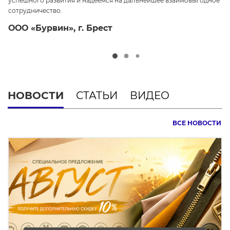
успешного развития и надеемся на дальнейшее взаимовыгодное
ср
сотрудничество.
О
ООО «Бурвин», г. Брест
НОВОСТИ
СТАТЬИ
ВИДЕО
ВСЕ НОВОСТИ