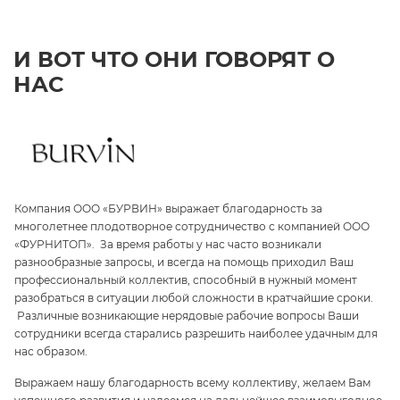
И ВОТ ЧТО ОНИ ГОВОРЯТ О
НАС
Компания ООО «БУРВИН» выражает благодарность за
З
многолетнее плодотворное сотрудничество с компанией ООО
«
«ФУРНИТОП». За время работы у нас часто возникали
па
и
разнообразные запросы, и всегда на помощь приходил Ваш
ги
профессиональный коллектив, способный в нужный момент
ре
разобраться в ситуации любой сложности в кратчайшие сроки.
п
Различные возникающие нерядовые рабочие вопросы Ваши
и 
сотрудники всегда старались разрешить наиболее удачным для
С
нас образом.
те
Выражаем нашу благодарность всему коллективу, желаем Вам
э