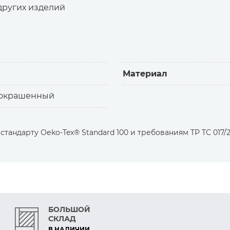
других изделий
я и изготовления
Материал
 окрашенный
тандарту Оеko-Tex® Standard 100 и требованиям ТР ТС 017/2
БОЛЬШОЙ
СКЛАД
В НАЛИЧИИ