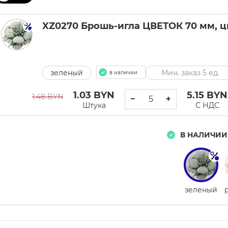
XZ0270 Брошь-игла ЦВЕТОК 70 мм, цв
зеленый
Мин. заказ 5 ед.
в наличии
1.03
BYN
5.15
BYN
1.48 BYN
−
+
Штука
С НДС
В НАЛИЧИИ
зеленый