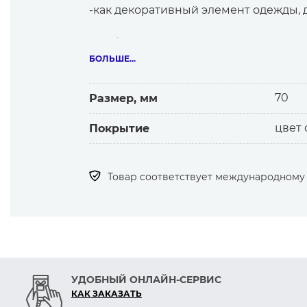
-как декоративный элемент одежды, 
Особенности:
-высокое качество металла, покрыти
БОЛЬШЕ...
-защита от коррозии
70
Размер, мм
цвет
Покрытие
Товар соответствует международному с
УДОБНЫЙ ОНЛАЙН-СЕРВИС
КАК ЗАКАЗАТЬ