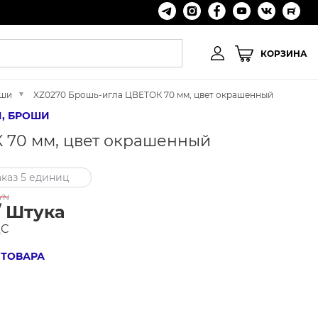
КОРЗИНА
оши
XZ0270 Брошь-игла ЦВЕТОК 70 мм, цвет окрашенный
, БРОШИ
 70 мм, цвет окрашенный
каз 5 единиц
YN
/ Штука
ДС
 ТОВАРА