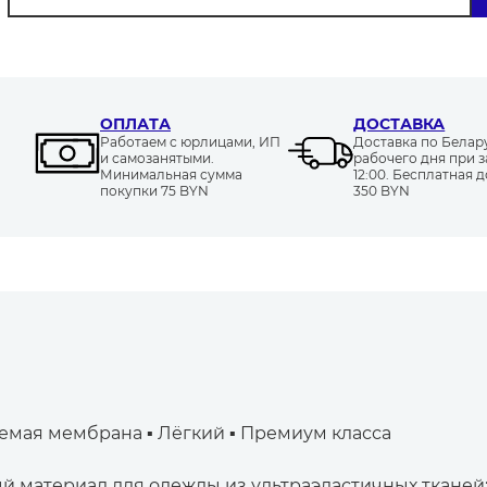
ОПЛАТА
ДОСТАВКА
Работаем с юрлицами, ИП
Доставка по Белару
и самозанятыми.
рабочего дня при з
Минимальная сумма
12:00. Бесплатная д
покупки 75 BYN
350 BYN
емая мембрана ▪ Лёгкий ▪ Премиум класса
 материал для одежды из ультраэластичных тканей: