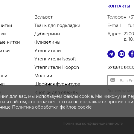
КОНТАКТЫ
Вельвет
Телефон
+3
нитки
Ткань для подкладки
E-mail
fu
тки
Дублерины
Адрес
2200
д. 1
ые нитки
Флизелины
итки
Утеплители
Утеплители Isosoft
Утеплители Hoopon
БУДЬТЕ ВСЕ
ани
Молнии
ни
Швейная фурнитура
Вы всегда мож
и
Кнопки для одежды
ния для вас, мы используем файлы cookie. Мы никому не п
«Отписаться 
ься сайтом, это означает, что вы не возражаете против пр
анице
Политика
обработки файлов
cookie
Политика конфиденциальности