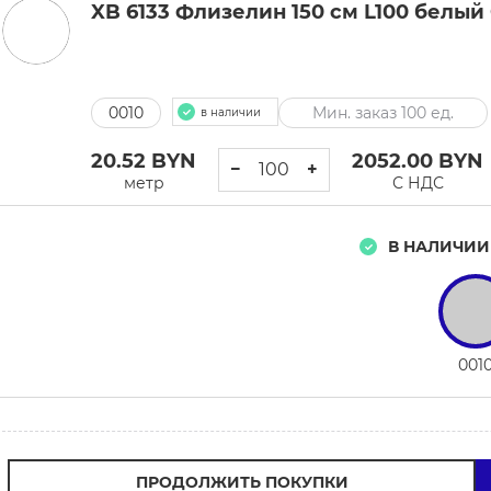
XB 6133 Флизелин 150 см L100 белый C
0010
Мин. заказ 100 ед.
в наличии
20.52
BYN
2052.00
BYN
−
+
метр
С НДС
В НАЛИЧИИ
001
ПРОДОЛЖИТЬ ПОКУПКИ