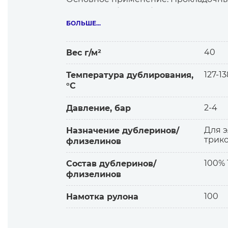
леггинсов, брюк, юбок ▪ краёв дета
БОЛЬШЕ...
Особенности материала. Растяжение 
▪ Надёжное, мягкое сцепление с ткан
40
Вес г/м²
Основа. Нетканое полотно из полиур
Клеевое покрытие. Очень частые, ме
127-13
Температура дублирования,
°С
Уход. Стирка до 60°С, в том числе с 
2-4
Давление, бар
Для э
Назначение дублеринов/
трик
флизелинов
100%
Состав дублеринов/
флизелинов
100
Намотка рулона