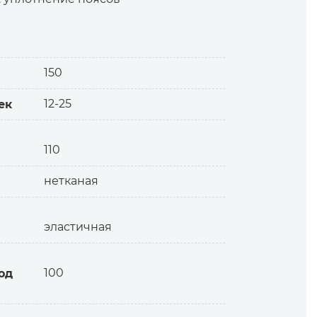
осле растяжения
150
я или строчки.
12-25
ек
110
нетканая
эластичная
100
од