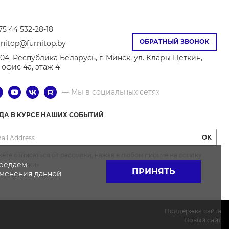
75 44 532-28-18
ОБРАТНЫЙ ЗВОНОК
rnitop@furnitop.by
04, Республика Беларусь, г. Минск, ул. Клары Цеткин,
8, офис 4а, этаж 4
— Мы в социальных сетях
ГДА В КУРСЕ НАШИХ СОБЫТИЙ
OK
ете отписаться от рассылки, нажав в любом письме на ссылку
ередаем
от рассылки»
ПРИНЯТЬ
именения данной
Поддержка сайта
Новый сайт