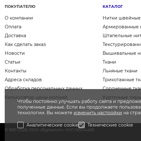
ПОКУПАТЕЛЮ
КАТАЛОГ
О компании
Нитки швейные
Оплата
Армированные 
Доставка
Штапельные ни
Как сделать заказ
Текстурированн
Новости
Вышивальные н
Статьи
Ткани
Контакты
Льняные ткани
Адреса складов
Трикотажные тк
Обработка персональных данных
Сорочечные тка
Калькулятор цены молний
Курточные ткан
Чтобы постоянно улучшать работу сайта и предложе
полученные данные. Если вы продолжаете пользоват
технологии. Вы можете
изменить настройки
на стр
Аналитические cookie
Технические cookie
© 1997-2026, OOO «Фурнитоп», УНП 190414469