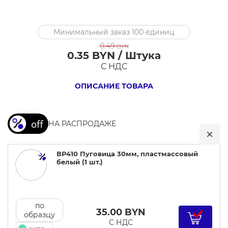
ВР410
Минимальный заказ 100 единиц
Пуговица
0.49
BYN
30мм,
0.35 BYN / Штука
пластмассовый
С НДС
белый
ОПИСАНИЕ ТОВАРА
НА РАСПРОДАЖЕ
ВР410 Пуговица 30мм, пластмассовый
белый (1 шт.)
по
35.00
BYN
образцу
С НДС