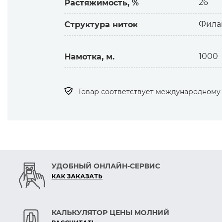
— Цвета ниток ТИТАН устойчивы к сти
26
Растяжимость, %
Фила
Структура ниток
О мультифиламентной нитке
— Производится из длинных нитей-
1000
Намотка, м.
толщины: прочнее,
однороднее, более гладкая поверхнос
— В зависимости от толщины использ
Товар соответствует международному с
УДОБНЫЙ ОНЛАЙН-СЕРВИС
КАК ЗАКАЗАТЬ
КАЛЬКУЛЯТОР ЦЕНЫ МОЛНИЙ