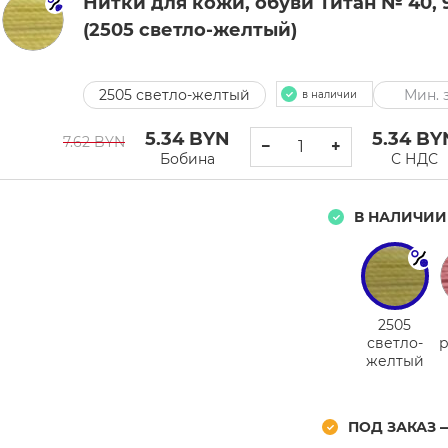
Нитки для кожи, обуви Титан № 40, 9
(2505 светло-желтый)
2505 светло-желтый
Мин. з
в наличии
5.34
BYN
5.34
BY
7.62 BYN
−
+
Бобина
С НДС
В НАЛИЧИИ
2505
светло-
р
желтый
ПОД ЗАКАЗ 