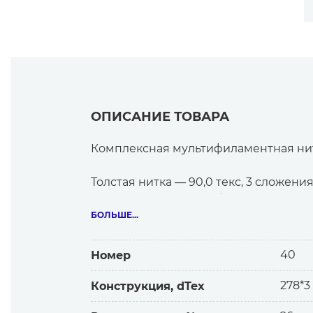
ОПИСАНИЕ ТОВАРА
Комплексная мультифиламентная нит
Толстая нитка — 90,0 текс, 3 сложения
Рекомендуется для обуви, кожаной од
Подходит для скоростного пошива.
БОЛЬШЕ...
Об особенностях и выгодах нитки TИ
40
Номер
— Нитка TИТАН соответствует европе
278*3
Конструкция, dTex
— Отличается повышенной прочность