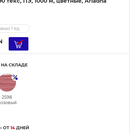
0 текс, ПЭ, 1000 м, цветные, Ariadna
аказ 1 ед.
N
 НА СКЛАДЕ
2598
озовый
— ОТ
14
ДНЕЙ