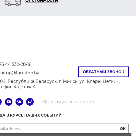
ОТ СТОИМОСТИ
2680
2623
2665
2520
2577
ярко-
темно-
синий
светло-
бирюзовый
серый
красный
красный
2591
2510
2637
2635
2596
ярко-
оранжевый
розовый
синий
темно-
75 44 532-28-18
розовый
розовый
ОБРАТНЫЙ ЗВОНОК
rnitop@furnitop.by
04, Республика Беларусь, г. Минск, ул. Клары Цеткин,
8, офис 4а, этаж 4
2
2620
2609
2523
2519
— Мы в социальных сетях
чный
бордовый
светло-
ярко-
светло-
коричневый
красный
зеленый
ГДА В КУРСЕ НАШИХ СОБЫТИЙ
OK