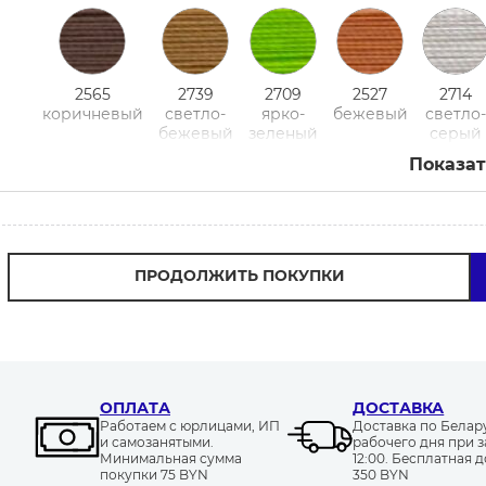
2565
2739
2709
2527
2714
коричневый
светло-
ярко-
бежевый
светло-
бежевый
зеленый
серый
Показат
2625
2530 ярко-
2607 темно-
2740
2612
темно-
коричневый
коричневый
темно-
светло
ПРОДОЛЖИТЬ ПОКУПКИ
бордовый
зеленый
розов
2535 темно-
2610 темно-
2630
2559
ОПЛАТА
ДОСТАВКА
коричневый
коричневый
светло-
коричневый
Работаем с юрлицами, ИП
Доставка по Белару
и самозанятыми.
рабочего дня при з
синий
Минимальная сумма
12:00. Бесплатная д
покупки 75 BYN
350 BYN