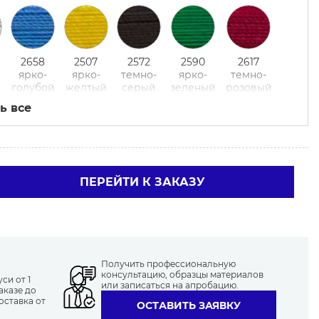
2658
2507
2572
2590
2617
ярко-
ярко-
темно-
ярко-
темно-
голубой
желтый
серый
зеленый
розовый
ь все
2506
2558 светло-
2615
2698 темно-
-
светло-
коричневый
ярко-
коричневый
ПЕРЕЙТИ К ЗАКАЗУ
ый
коричневый
розовый
Получить профессиональную
2649
2508
2583
2744
2576
консультацию, образцы материалов
ярко-
серый
светло-
темно-
светло-
си от 1
или записаться на апробацию.
аказе до
серый
зеленый
синий
зеленый
оставка от
ОСТАВИТЬ ЗАЯВКУ