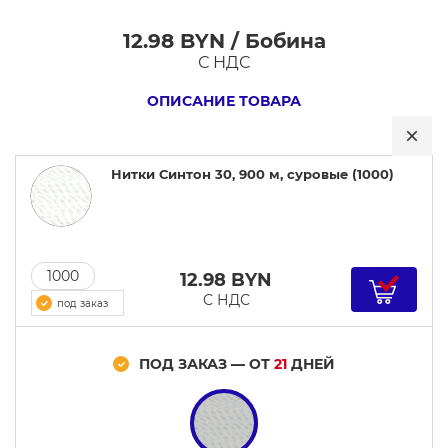
12.98 BYN / Бобина
Нитки
С НДС
Синтон
30,
ОПИСАНИЕ ТОВАРА
900
м,
Нитки Синтон 30, 900 м, суровые (1000)
суровые
1000
12.98
BYN
С НДС
под заказ
ПОД ЗАКАЗ — ОТ
21
ДНЕЙ