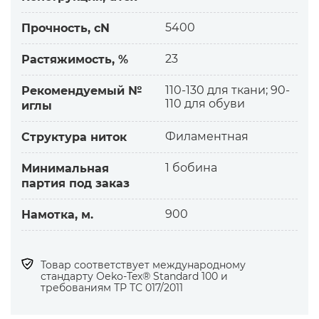
-более гладкие, равномерные, меньше узлов
5400
Прочность, cN
-имеют высочайшую стойкость окраски
-особая устойчивость к воздействиям влаги,
23
Растяжимость, %
ультрафиолета, химических реагентов,
большим нагрузкам
110-130 для ткани; 90-
Рекомендуемый №
-специальная смазка для скольжения нитки
110 для обуви
иглы
-имеют тенденцию к петле, не крутятся при
обрезке
Филаментная
Структура ниток
Назначение:
1 бобина
Минимальная
партия под заказ
-для высокоскоростных швейных машин
-материалов среднетяжелого типа
900
Намотка, м.
-для швов, подверженных большим
нагрузкам, воздействиям влаги
-кожи натуральной и искусственной
Товар соответствует международному
-тканей обивочных, тентовых, технических
стандарту Оеko-Tex® Standard 100 и
требованиям ТР ТС 017/2011
Используются для пошива: