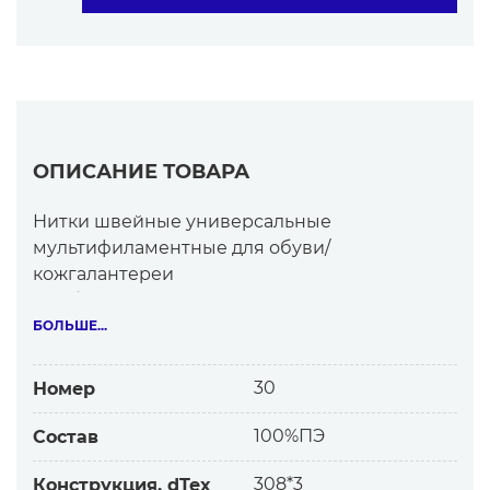
ОПИСАНИЕ ТОВАРА
Нитки швейные универсальные
мультифиламентные для обуви/
кожгалантереи
Особенности:
-структура –тип Л
БОЛЬШЕ...
-из комплексных мультифиламентных нитей
-глянцевые
30
Номер
Высококачественные нитки Синтон по
сравнению с китайскими, российскими:
100%ПЭ
Состав
-высочайшей прочности на разрыв,
истирание
308*3
Конструкция, dTex