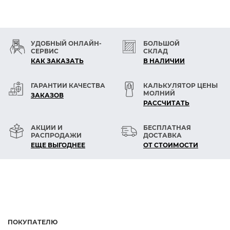
-обуви, особенно спортивной
-кожгалантереи
-спортивного снаряжения
-обивки для автосалона, мебели
УДОБНЫЙ ОНЛАЙН-
БОЛЬШОЙ
-технических изделий
СЕРВИС
СКЛАД
КАК ЗАКАЗАТЬ
В НАЛИЧИИ
ГАРАНТИИ КАЧЕСТВА
КАЛЬКУЛЯТОР ЦЕНЫ
МОЛНИЙ
ЗАКАЗОВ
РАСCЧИТАТЬ
АКЦИИ И
БЕСПЛАТНАЯ
РАСПРОДАЖИ
ДОСТАВКА
ЕЩЕ ВЫГОДНЕЕ
ОТ СТОИМОСТИ
ПОКУПАТЕЛЮ