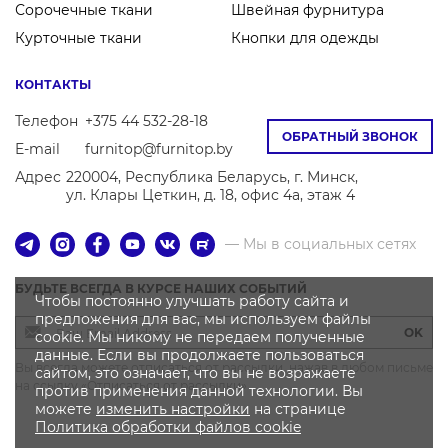
Сорочечные ткани
Швейная фурнитура
Курточные ткани
Кнопки для одежды
КОНТАКТЫ
Телефон
+375 44 532-28-18
ОБРАТНЫЙ ЗВОНОК
E-mail
furnitop@furnitop.by
Адрес
220004, Республика Беларусь, г. Минск,
ул. Клары Цеткин, д. 18, офис 4а, этаж 4
— Мы в социальных сетях
БУДЬТЕ ВСЕГДА В КУРСЕ НАШИХ СОБЫТИЙ
Чтобы постоянно улучшать работу сайта и
предложения для вас, мы используем файлы
OK
cookie. Мы никому не передаем полученные
данные. Если вы продолжаете пользоваться
Вы всегда можете отписаться от рассылки, нажав в любом письме
сайтом, это означает, что вы не возражаете
на ссылку «Отписаться от рассылки»
против применения данной технологии. Вы
можете
изменить настройки
на странице
Политика
обработки файлов
cookie