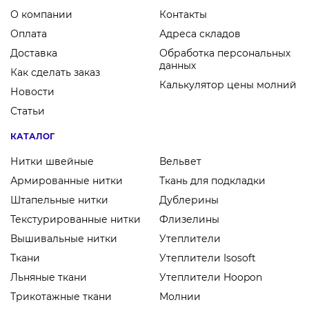
О компании
Контакты
Оплата
Адреса складов
Доставка
Обработка персональных
данных
Как сделать заказ
Калькулятор цены молний
Новости
Статьи
КАТАЛОГ
Нитки швейные
Вельвет
Армированные нитки
Ткань для подкладки
Штапельные нитки
Дублерины
Текстурированные нитки
Флизелины
Вышивальные нитки
Утеплители
Ткани
Утеплители Isosoft
Льняные ткани
Утеплители Hoopon
Трикотажные ткани
Молнии