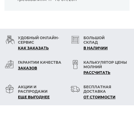
Используются для пошива:
-обуви, особенно спортивной
-кожгалантереи
-спортивного снаряжения
-обивки для автосалона, мебели
УДОБНЫЙ ОНЛАЙН-
БОЛЬШОЙ
-технических изделий
СЕРВИС
СКЛАД
КАК ЗАКАЗАТЬ
В НАЛИЧИИ
ГАРАНТИИ КАЧЕСТВА
КАЛЬКУЛЯТОР ЦЕНЫ
МОЛНИЙ
ЗАКАЗОВ
РАСCЧИТАТЬ
АКЦИИ И
БЕСПЛАТНАЯ
РАСПРОДАЖИ
ДОСТАВКА
ЕЩЕ ВЫГОДНЕЕ
ОТ СТОИМОСТИ