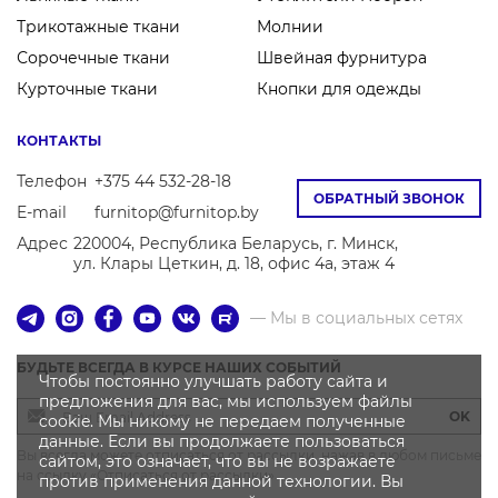
Трикотажные ткани
Молнии
Сорочечные ткани
Швейная фурнитура
Курточные ткани
Кнопки для одежды
КОНТАКТЫ
Телефон
+375 44 532-28-18
ОБРАТНЫЙ ЗВОНОК
E-mail
furnitop@furnitop.by
Адрес
220004, Республика Беларусь, г. Минск,
ул. Клары Цеткин, д. 18, офис 4а, этаж 4
— Мы в социальных сетях
БУДЬТЕ ВСЕГДА В КУРСЕ НАШИХ СОБЫТИЙ
Чтобы постоянно улучшать работу сайта и
предложения для вас, мы используем файлы
OK
cookie. Мы никому не передаем полученные
данные. Если вы продолжаете пользоваться
Вы всегда можете отписаться от рассылки, нажав в любом письме
сайтом, это означает, что вы не возражаете
на ссылку «Отписаться от рассылки»
против применения данной технологии. Вы