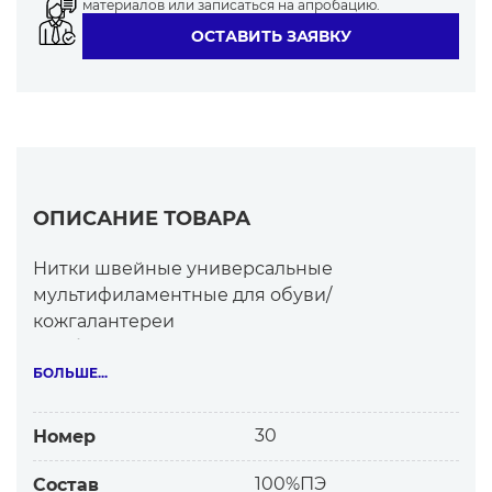
материалов или записаться на апробацию.
ОСТАВИТЬ ЗАЯВКУ
ОПИСАНИЕ ТОВАРА
Нитки швейные универсальные
мультифиламентные для обуви/
кожгалантереи
Особенности:
-структура –тип Л
БОЛЬШЕ...
-из комплексных мультифиламентных нитей
-глянцевые
30
Номер
Высококачественные нитки Синтон по
сравнению с китайскими, российскими:
100%ПЭ
Состав