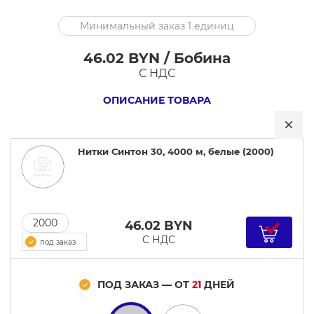
Нитки
Минимальный заказ 1 единиц
Синтон
30,
46.02 BYN / Бобина
4000
С НДС
м,
ОПИСАНИЕ ТОВАРА
белые
Нитки Синтон 30, 4000 м, белые (2000)
2000
46.02
BYN
С НДС
под заказ
ПОД ЗАКАЗ — ОТ
21
ДНЕЙ