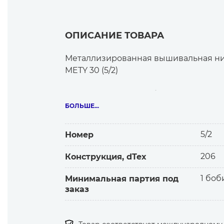
ОПИСАНИЕ ТОВАРА
Металлизированная вышивальная ни
METY 30 (5/2)
Что представляет собой
Тонкая армированная нитка из полиэ
БОЛЬШЕ...
с металлической фольгой.
Толщина 36-43 текс, 2 сложения. Иглы
5/2
Номер
Рекомендуется для вышивки с золоты
206
Конструкция, dTex
вышивальных машин.
1 боб
Минимальная партия под
заказ
Какие особенности и выгоды
— Наилучший эффект достигается при
— Обладает равномерной толщиной, 