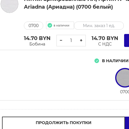
Ariadna (Ариадна) (0700 белый)
0700
Мин. заказ 1 ед.
в наличии
14.70
BYN
14.70
BYN
−
+
Бобина
С НДС
В НАЛИЧИИ
070
ПРОДОЛЖИТЬ ПОКУПКИ