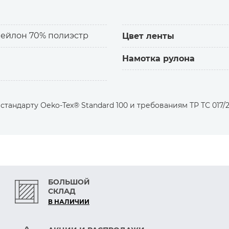
тельному белью, чехлам,
нейлон 70% полиэстр
Цвет ленты
ву других изделий.
Намотка рулона
ения. При необходимости можно сделать застёжку т
зделий.
а.
тандарту Оеko-Tex® Standard 100 и требованиям ТР ТС 017/2
 и прочность.
.
БОЛЬШОЙ
СКЛАД
В НАЛИЧИИ
инки и волоски.