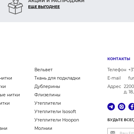
АКЦИИ И РАСПРОДАЖИ
ЕЩЕ ВЫГОДНЕЕ
КОНТАКТЫ
Вельвет
Телефон
+3
нитки
Ткань для подкладки
E-mail
fu
тки
Дублерины
Адрес
2200
д. 1
ые нитки
Флизелины
итки
Утеплители
Утеплители Isosoft
Утеплители Hoopon
БУДЬТЕ ВСЕ
ани
Молнии