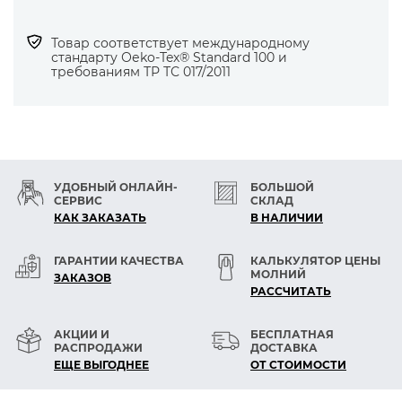
— Ламинированные материалы (текстиль /
текстиль).
Товар соответствует международному
стандарту Оеko-Tex® Standard 100 и
требованиям ТР ТС 017/2011
Особенности и выгоды использования иглы
— Особенно ровная игла прокалывает
материал в одном и том же месте без
отклонения.
УДОБНЫЙ ОНЛАЙН-
БОЛЬШОЙ
— Не повреждает материал, пуговицу и
СЕРВИС
СКЛАД
нитку.
КАК ЗАКАЗАТЬ
В НАЛИЧИИ
— Маленький круглый кончик иглы
раздвигает нити тканей и трикотажные
ГАРАНТИИ КАЧЕСТВА
КАЛЬКУЛЯТОР ЦЕНЫ
МОЛНИЙ
петли, проникая в зазоры.
ЗАКАЗОВ
РАСCЧИТАТЬ
— Иглы SCHMETZ отличаются исключительно
гладкой поверхностью,
АКЦИИ И
БЕСПЛАТНАЯ
точностью всех элементов и высокой
РАСПРОДАЖИ
ДОСТАВКА
прочностью.
ЕЩЕ ВЫГОДНЕЕ
ОТ СТОИМОСТИ
— Обеспечивают долгосрочное