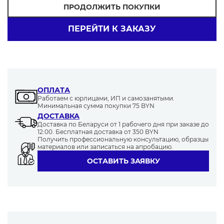
ПРОДОЛЖИТЬ ПОКУПКИ
ПЕРЕЙТИ К ЗАКАЗУ
80
230
300
120
200
ОПЛАТА
Работаем с юрлицами, ИП и самозанятыми.
115
280
100
140
180
Минимальная сумма покупки 75 BYN
ДОСТАВКА
Доставка по Беларуси от 1 рабочего дня при заказе до
12:00. Бесплатная доставка от 350 BYN
Получить профессиональную консультацию, образцы
материалов или записаться на апробацию.
ОСТАВИТЬ ЗАЯВКУ