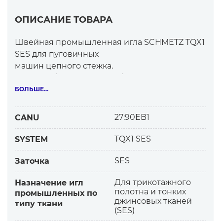
ОПИСАНИЕ ТОВАРА
Швейная промышленная игла SCHMETZ TQX1
SES для пуговичных
машин цепного стежка.
SES — небольшое шарообразное острие
иглы.
БОЛЬШЕ...
Считается лучшей заточкой для
трикотажного полотна.
27:90EB1
CANU
Рекомендуется для материалов
TQX1 SES
SYSTEM
— Тонкий и средний трикотаж, особенно
SES
Заточка
джерси.
Для трикотажного
Назначение игл
— Легкие, плотные ткани — микроволокно,
полотна и тонких
промышленных по
щелк, искусственные шелк (или «SPI»).
джинсовых тканей
типу ткани
— Костюмные, пальтовые и легкие
(SES)
джинсовые ткани.