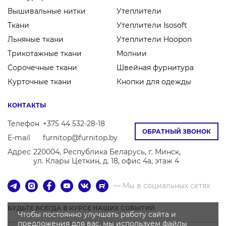
Вышивальные нитки
Утеплители
Ткани
Утеплители Isosoft
Льняные ткани
Утеплители Hoopon
Трикотажные ткани
Молнии
Сорочечные ткани
Швейная фурнитура
Курточные ткани
Кнопки для одежды
КОНТАКТЫ
Телефон
+375 44 532-28-18
ОБРАТНЫЙ ЗВОНОК
E-mail
furnitop@furnitop.by
Адрес
220004, Республика Беларусь, г. Минск,
ул. Клары Цеткин, д. 18, офис 4а, этаж 4
— Мы в социальных сетях
БУДЬТЕ ВСЕГДА В КУРСЕ НАШИХ СОБЫТИЙ
Чтобы постоянно улучшать работу сайта и
предложения для вас, мы используем файлы