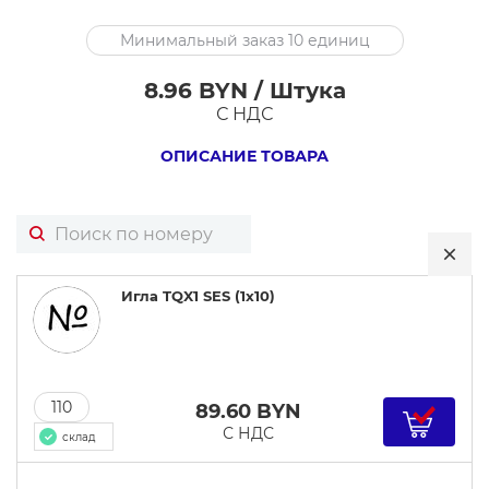
Игла
Минимальный заказ 10 единиц
TQX1
SES
8.96 BYN / Штука
(1x10)
С НДС
ОПИСАНИЕ ТОВАРА
Игла TQX1 SES (1x10)
110
89.60
BYN
С НДС
склад