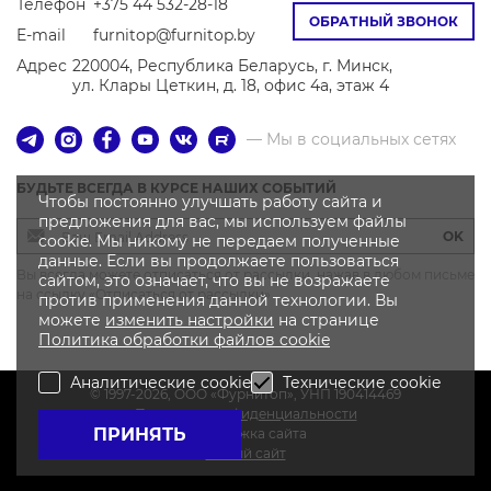
Телефон
+375 44 532-28-18
ОБРАТНЫЙ ЗВОНОК
E-mail
furnitop@furnitop.by
Адрес
220004, Республика Беларусь, г. Минск,
ул. Клары Цеткин, д. 18, офис 4а, этаж 4
— Мы в социальных сетях
БУДЬТЕ ВСЕГДА В КУРСЕ НАШИХ СОБЫТИЙ
Чтобы постоянно улучшать работу сайта и
предложения для вас, мы используем файлы
OK
cookie. Мы никому не передаем полученные
данные. Если вы продолжаете пользоваться
Вы всегда можете отписаться от рассылки, нажав в любом письме
сайтом, это означает, что вы не возражаете
на ссылку «Отписаться от рассылки»
против применения данной технологии. Вы
можете
изменить настройки
на странице
Политика
обработки файлов
cookie
Аналитические cookie
Технические cookie
© 1997-2026, OOO «Фурнитоп», УНП 190414469
Политика конфиденциальности
ПРИНЯТЬ
Поддержка сайта
Новый сайт