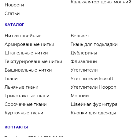
Калькулятор цены молний
Новости
Статьи
КАТАЛОГ
Нитки швейные
Вельвет
Армированные нитки
Ткань для подкладки
Штапельные нитки
Дублерины
Текстурированные нитки
Флизелины
Вышивальные нитки
Утеплители
Ткани
Утеплители Isosoft
Льняные ткани
Утеплители Hoopon
Трикотажные ткани
Молнии
Сорочечные ткани
Швейная фурнитура
Курточные ткани
Кнопки для одежды
КОНТАКТЫ