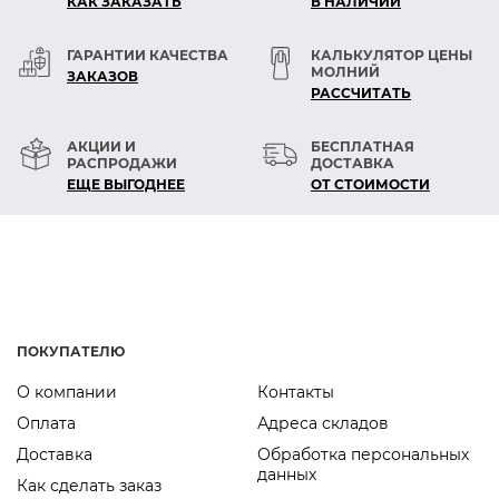
КАК ЗАКАЗАТЬ
В НАЛИЧИИ
игольное ушко.
— Возможно использование очень толстых
ГАРАНТИИ КАЧЕСТВА
КАЛЬКУЛЯТОР ЦЕНЫ
МОЛНИЙ
швейных ниток.
ЗАКАЗОВ
РАСCЧИТАТЬ
— Легко проникает в твердые материалы.
— Больше непрерывности в процессе шитья,
АКЦИИ И
БЕСПЛАТНАЯ
сокращается время простоя.
РАСПРОДАЖИ
ДОСТАВКА
ЕЩЕ ВЫГОДНЕЕ
ОТ СТОИМОСТИ
ПОКУПАТЕЛЮ
О компании
Контакты
Оплата
Адреса складов
Доставка
Обработка персональных
данных
Как сделать заказ