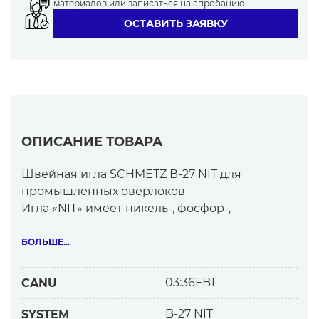
материалов или записаться на апробацию.
ОСТАВИТЬ ЗАЯВКУ
ОПИСАНИЕ ТОВАРА
Швейная игла SCHMETZ В-27 NIT для
промышленных оверлоков
Игла «NIT» имеет никель-, фосфор-,
тефлоновое покрытие с высокой
коррозийной стойкостью. Стандартное
БОЛЬШЕ...
закругленное остриё для текстиля («R» по
умолчанию).
03:36FB1
CANU
Назначение иглы
B-27 NIT
SYSTEM