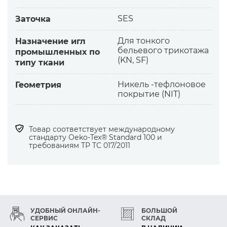
Игла В-27 NIT разработана для улучшения
скольжения иглы и проникновения в
SES
Заточка
материал.
Для тонкого
Назначение игл
Рекомендуется в случаях, когда стандартную
бельевого трикотажа
промышленных по
иглу приходится постоянно смазывать. В
(KN, SF)
типу ткани
перечень проблемных входят материалы:
— с низкой температурой размягчения;
Никель -тефлоновое
Геометрия
— из химических и синтетических волокон;
покрытие (NIT)
— тяжелые и жесткие;
— с покрытием и проклеенные;
— с агрессивной химической отделкой.
Товар соответствует международному
стандарту Оеko-Tex® Standard 100 и
требованиям ТР ТС 017/2011
Особенности и выгоды
— Покрытие предотвращает налипание на
игле волокон нитей, ткани и клеевых
материалов.
— Скольжение иглы примерно на 20% выше,
УДОБНЫЙ ОНЛАЙН-
БОЛЬШОЙ
чем у стандартной.
СЕРВИС
СКЛАД
— Легкое протягивание швейной нитки в