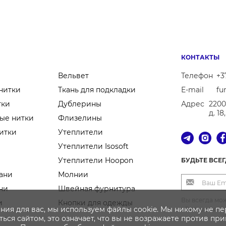
КОНТАКТЫ
Вельвет
Телефон
+3
нитки
Ткань для подкладки
E-mail
fu
тки
Дублерины
Адрес
2200
д. 1
ые нитки
Флизелины
итки
Утеплители
Утеплители Isosoft
Утеплители Hoopon
БУДЬТЕ ВСЕ
ани
Молнии
ни
Швейная фурнитура
Вы всегда мож
и
Кнопки для одежды
ния для вас, мы используем файлы cookie. Мы никому не п
«Отписаться 
ься сайтом, это означает, что вы не возражаете против пр