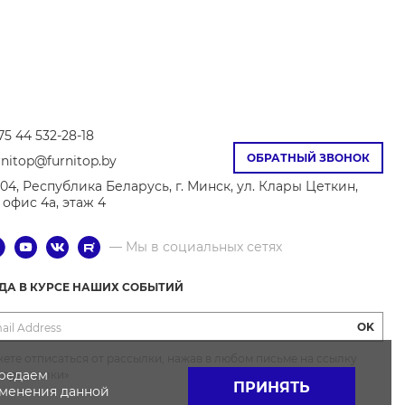
75 44 532-28-18
ОБРАТНЫЙ ЗВОНОК
rnitop@furnitop.by
04, Республика Беларусь, г. Минск, ул. Клары Цеткин,
8, офис 4а, этаж 4
— Мы в социальных сетях
ГДА В КУРСЕ НАШИХ СОБЫТИЙ
OK
ете отписаться от рассылки, нажав в любом письме на ссылку
ередаем
от рассылки»
ПРИНЯТЬ
именения данной