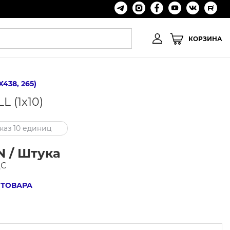
КОРЗИНА
X438, 265)
L (1x10)
аз 10 единиц
N / Штука
ДС
 ТОВАРА