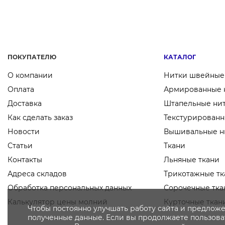
ПОКУПАТЕЛЮ
КАТАЛОГ
О компании
Нитки швейные
Оплата
Армированные 
Доставка
Штапельные ни
Как сделать заказ
Текстурированн
Новости
Вышивальные н
Статьи
Ткани
Контакты
Льняные ткани
Адреса складов
Трикотажные тк
Обработка персональных данных
Сорочечные тка
Калькулятор цены молний
Курточные ткан
Чтобы постоянно улучшать работу сайта и предложе
полученные данные. Если вы продолжаете пользоват