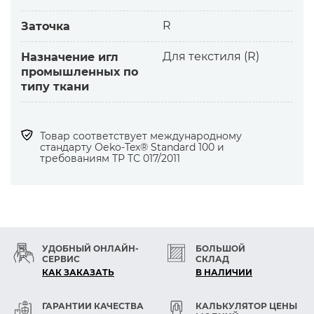
Игла с изогнутым стержнем разработана для
подшивочных работ на специальных
R
Заточка
подшивочных машинах.
Для текстиля (R)
Назначение игл
промышленных по
Назначение
типу ткани
Потайной иглой выполняется подгибка низа
изделий и швов на обратной стороне
лацкана. Подходит для потайных швов на
Товар соответствует международному
костюмах, пальто, юбках, брюках.
стандарту Оеko-Tex® Standard 100 и
требованиям ТР ТС 017/2011
Особенности и выгоды использования
потайной иглы
— Большая стабильность и правильное
позиционирование иглы.
УДОБНЫЙ ОНЛАЙН-
БОЛЬШОЙ
СЕРВИС
СКЛАД
— Надежное формирование петли игольной
КАК ЗАКАЗАТЬ
В НАЛИЧИИ
нитью.
— Возможность использовать очень тонкие
ГАРАНТИИ КАЧЕСТВА
КАЛЬКУЛЯТОР ЦЕНЫ
иглы.