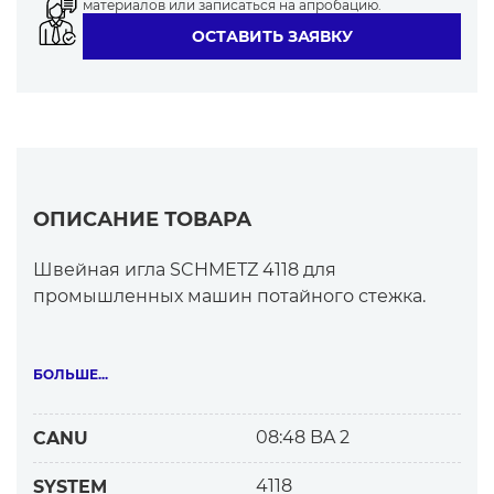
материалов или записаться на апробацию.
ОСТАВИТЬ ЗАЯВКУ
ОПИСАНИЕ ТОВАРА
Швейная игла SCHMETZ 4118 для
промышленных машин потайного стежка.
Изогнутый стержень. Круглое очень тонкое
острие.
БОЛЬШЕ...
Прямоугольный поперечный разрез в
режущей части.
08:48 BA 2
CANU
Узкое игольное ушко.
4118
SYSTEM