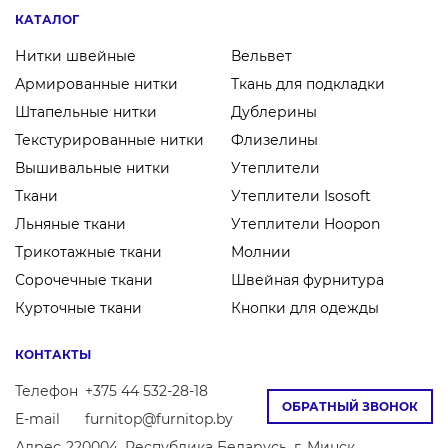
КАТАЛОГ
Нитки швейные
Вельвет
Армированные нитки
Ткань для подкладки
Штапельные нитки
Дублерины
Текстурированные нитки
Флизелины
Вышивальные нитки
Утеплители
Ткани
Утеплители Isosoft
Льняные ткани
Утеплители Hoopon
Трикотажные ткани
Молнии
Сорочечные ткани
Швейная фурнитура
Курточные ткани
Кнопки для одежды
КОНТАКТЫ
Телефон
+375 44 532-28-18
ОБРАТНЫЙ ЗВОНОК
E-mail
furnitop@furnitop.by
Адрес
220004, Республика Беларусь, г. Минск,