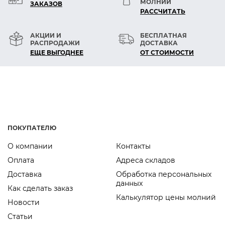
МОЛНИЙ
ЗАКАЗОВ
— Подгибка без сквозных проколов,
РАСCЧИТАТЬ
пропуска стежков.
— Невидимый на лицевой стороне, прочный
АКЦИИ И
БЕСПЛАТНАЯ
РАСПРОДАЖИ
ДОСТАВКА
и аккуратный шов.
ЕЩЕ ВЫГОДНЕЕ
ОТ СТОИМОСТИ
— Иглы SCHMETZ отличаются исключительно
гладкой поверхностью,
точностью всех элементов и высокой
прочностью.
— Обеспечивает долгосрочное
использование иглы, отличные строчки и
ПОКУПАТЕЛЮ
высокие скорости.
О компании
Контакты
Оплата
Адреса складов
Доставка
Обработка персональных
данных
Как сделать заказ
Калькулятор цены молний
Новости
Статьи