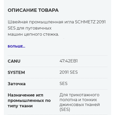
ОПИСАНИЕ ТОВАРА
Швейная промышленная игла SCHMETZ 2091
SES для пуговичных
машин цепного стежка.
SES — небольшое шарообразное острие
иглы.
БОЛЬШЕ...
Считается лучшей заточкой для
трикотажного полотна.
47:42EB1
CANU
Рекомендуется для материалов
2091 SES
SYSTEM
— Тонкий и средний трикотаж, особенно
SES
Заточка
джерси.
Для трикотажного
Назначение игл
— Легкие, плотные ткани — микроволокно,
полотна и тонких
промышленных по
щелк, искусственные шелк (или «SPI»).
джинсовых тканей
типу ткани
— Костюмные, пальтовые и легкие
(SES)
джинсовые ткани.