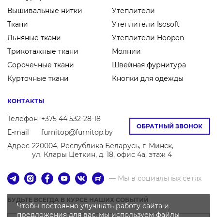
Вышивальные нитки
Утеплители
Ткани
Утеплители Isosoft
Льняные ткани
Утеплители Hoopon
Трикотажные ткани
Молнии
Сорочечные ткани
Швейная фурнитура
Курточные ткани
Кнопки для одежды
КОНТАКТЫ
Телефон
+375 44 532-28-18
ОБРАТНЫЙ ЗВОНОК
E-mail
furnitop@furnitop.by
Адрес
220004, Республика Беларусь, г. Минск,
ул. Клары Цеткин, д. 18, офис 4а, этаж 4
— Мы в социальных сетях
БУДЬТЕ ВСЕГДА В КУРСЕ НАШИХ СОБЫТИЙ
Чтобы постоянно улучшать работу сайта и
предложения для вас, мы используем файлы