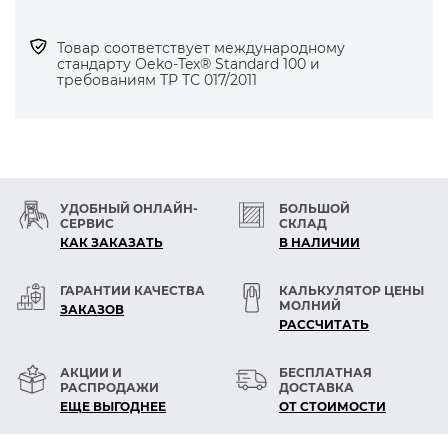
— Ламинированные материалы (текстиль /
текстиль).
Товар соответствует международному
стандарту Оеko-Tex® Standard 100 и
требованиям ТР ТС 017/2011
Особенности и выгоды использования иглы
— Особенно ровная игла прокалывает
материал в одном и том же месте без
отклонения.
УДОБНЫЙ ОНЛАЙН-
БОЛЬШОЙ
— Не повреждает материал, пуговицу и
СЕРВИС
СКЛАД
нитку.
КАК ЗАКАЗАТЬ
В НАЛИЧИИ
— Маленький круглый кончик иглы
раздвигает нити тканей и трикотажные
ГАРАНТИИ КАЧЕСТВА
КАЛЬКУЛЯТОР ЦЕНЫ
МОЛНИЙ
петли, проникая в зазоры.
ЗАКАЗОВ
РАСCЧИТАТЬ
— Иглы SCHMETZ отличаются исключительно
гладкой поверхностью,
АКЦИИ И
БЕСПЛАТНАЯ
точностью всех элементов и высокой
РАСПРОДАЖИ
ДОСТАВКА
прочностью.
ЕЩЕ ВЫГОДНЕЕ
ОТ СТОИМОСТИ
— Обеспечивают долгосрочное