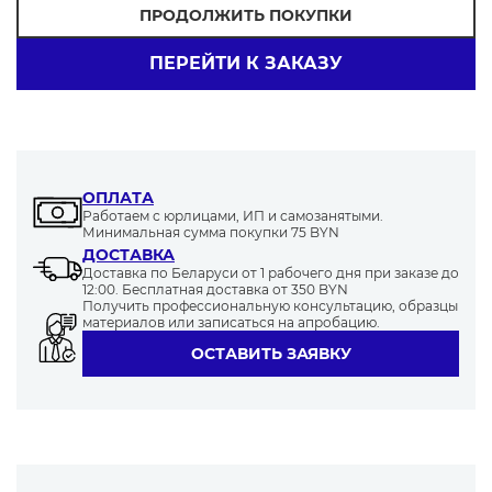
ПРОДОЛЖИТЬ ПОКУПКИ
ПЕРЕЙТИ К ЗАКАЗУ
80
115
280
140
125
ОПЛАТА
Работаем с юрлицами, ИП и самозанятыми.
230
300
150
75
Минимальная сумма покупки 75 BYN
ДОСТАВКА
Доставка по Беларуси от 1 рабочего дня при заказе до
12:00. Бесплатная доставка от 350 BYN
Получить профессиональную консультацию, образцы
материалов или записаться на апробацию.
ОСТАВИТЬ ЗАЯВКУ