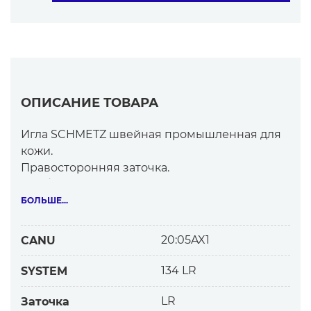
ОПИСАНИЕ ТОВАРА
Игла SCHMETZ швейная промышленная для
кожи.
Правосторонняя заточка.
Особо прочная, исключительно гладкая,
точная.
БОЛЬШЕ...
Наилучшая игла для декоративных швов.
Назначение:
20:05AX1
CANU
Для средней кожи
— одёжная/обувная/кожгалантерейная/
134 LR
SYSTEM
мебельная
Для швов
LR
Заточка