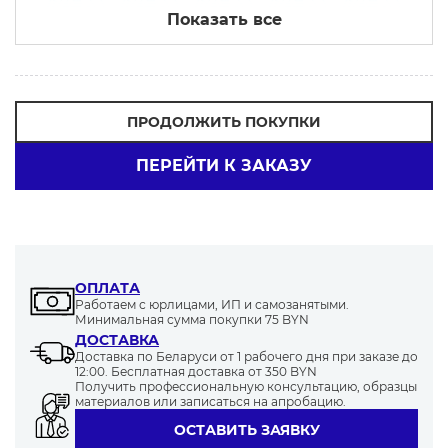
Показать все
90-110
150
60-80
90-100
65
серый
уголь
ПРОДОЛЖИТЬ ПОКУПКИ
ПЕРЕЙТИ К ЗАКАЗУ
115
100
70-90
200
90
ОПЛАТА
Работаем с юрлицами, ИП и самозанятыми.
60
85
80-100
280
70-100
Минимальная сумма покупки 75 BYN
ДОСТАВКА
Доставка по Беларуси от 1 рабочего дня при заказе до
12:00. Бесплатная доставка от 350 BYN
Получить профессиональную консультацию, образцы
материалов или записаться на апробацию.
80-90
75-90
ОСТАВИТЬ ЗАЯВКУ