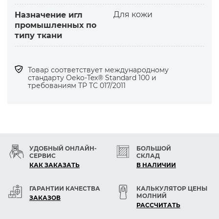
— декоративные швы с небольшим наклоном
Для кожи
Назначение игл
влево
промышленных по
швы для отстрачивания
типу ткани
Особенности:
LR— режущее овальное остриё с
правосторонним наклоном
Товар соответствует международному
(разрез кожи под углом 45 градусов к
стандарту Оеko-Tex® Standard 100 и
требованиям ТР ТС 017/2011
направлению шва)
— направление вдевания нитки слева
направо
Обеспечивает:
— красивые качественные декоративные
швы
УДОБНЫЙ ОНЛАЙН-
БОЛЬШОЙ
СЕРВИС
СКЛАД
— длительное использование иглы
КАК ЗАКАЗАТЬ
В НАЛИЧИИ
— высокие скорости
ГАРАНТИИ КАЧЕСТВА
КАЛЬКУЛЯТОР ЦЕНЫ
МОЛНИЙ
ЗАКАЗОВ
РАСCЧИТАТЬ