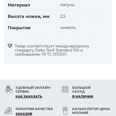
раздвигаются при защёлке.
латунь
Материал
Кнопка с зубчиками особенно подходит для
2,5
Высота ножки, мм
изделий из трикотажного полотна.
никель
Покрытие
Используется также на эластичных,
джинсовых и других тканях.
Товар соответствует международному
Какой дизайн
стандарту Оеko-Tex® Standard 100 и
Минимум металла в верхней части, только
требованиям ТР ТС 017/2011
серебристый ободок вокруг ткани.
Какая выгода
— Лёгкий вес и плотное прилегание к ткани.
— Не требуется предварительная пробивка.
УДОБНЫЙ ОНЛАЙН-
БОЛЬШОЙ
— Зубчики прочно держат кнопку и не
СЕРВИС
СКЛАД
повреждают материал.
КАК ЗАКАЗАТЬ
В НАЛИЧИИ
— Латунная кнопка противостоит коррозии.
Разрешается стирка и химчистка.
ГАРАНТИИ КАЧЕСТВА
КАЛЬКУЛЯТОР ЦЕНЫ
МОЛНИЙ
ЗАКАЗОВ