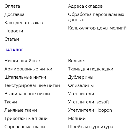
Оплата
Адреса складов
Доставка
Обработка персональных
данных
Как сделать заказ
Калькулятор цены молний
Новости
Статьи
КАТАЛОГ
Нитки швейные
Вельвет
Армированные нитки
Ткань для подкладки
Штапельные нитки
Дублерины
Текстурированные нитки
Флизелины
Вышивальные нитки
Утеплители
Ткани
Утеплители Isosoft
Льняные ткани
Утеплители Hoopon
Трикотажные ткани
Молнии
Сорочечные ткани
Швейная фурнитура