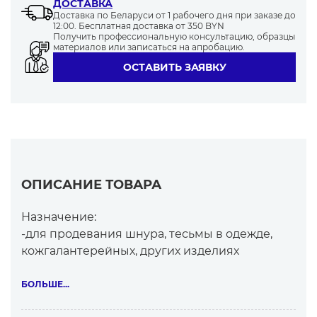
ДОСТАВКА
Доставка по Беларуси от 1 рабочего дня при заказе до
12:00. Бесплатная доставка от 350 BYN
Получить профессиональную консультацию, образцы
материалов или записаться на апробацию.
ОСТАВИТЬ ЗАЯВКУ
ОПИСАНИЕ ТОВАРА
Назначение:
-для продевания шнура, тесьмы в одежде,
кожгалантерейных, других изделиях
-для интерьерного оформления
-как декоративный элемент
БОЛЬШЕ...
Детали: