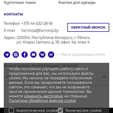
Курточные ткани
Кнопки для одежды
КОНТАКТЫ
Телефон
+375 44 532-28-18
ОБРАТНЫЙ ЗВОНОК
E-mail
furnitop@furnitop.by
Адрес
220004, Республика Беларусь, г. Минск,
ул. Клары Цеткин, д. 18, офис 4а, этаж 4
— Мы в социальных сетях
БУДЬТЕ ВСЕГДА В КУРСЕ НАШИХ СОБЫТИЙ
Чтобы постоянно улучшать работу сайта и
предложения для вас, мы используем файлы
OK
cookie. Мы никому не передаем полученные
данные. Если вы продолжаете пользоваться
Вы всегда можете отписаться от рассылки, нажав в любом письме
сайтом, это означает, что вы не возражаете
на ссылку «Отписаться от рассылки»
против применения данной технологии. Вы
можете
изменить настройки
на странице
Политика
обработки файлов
cookie
Аналитические cookie
Технические cookie