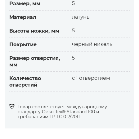
-блочка
5
Размер, мм
-нижнее кольцо
Дизайн:
латунь
Материал
-круглой формы, гладкой поверхности
Особенности:
5
Высота ножки, мм
-качественный металл, покрытие,
черный никель
Покрытие
изготовление
-устойчивость к стирке, глажению и
5
Размер отверстия,
химчистке
мм
-антикоррозийная защита
Важно!
с 1 отверстием
Количество
для качественного крепления
отверстий
-матрицы должны быть сделаны под
конкретный люверс
-в ином случае необходима апробация
Товар соответствует международному
стандарту Оеko-Tex® Standard 100 и
крепления
требованиям ТР ТС 017/2011
Предлагаем:
-комплекты матриц под наши люверсы для
ручного, полуавтоматического крепления