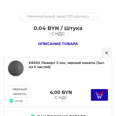
E#300
Минимальный заказ 100 единиц
Люверс
5
0.04 BYN / Штука
мм,
С НДС
черный
ОПИСАНИЕ ТОВАРА
никель
E#300 Люверс 5 мм, черный никель (1шт.
из 3 частей)
черный
4.00
BYN
никель
С НДС
склад