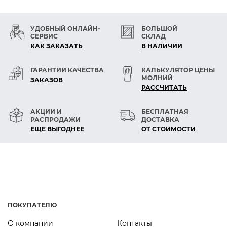
По заказу:
-фурнитура в одном гальваническом
покрытии
УДОБНЫЙ ОНЛАЙН-
БОЛЬШОЙ
СЕРВИС
СКЛАД
-логотип клиента
КАК ЗАКАЗАТЬ
В НАЛИЧИИ
ГАРАНТИИ КАЧЕСТВА
КАЛЬКУЛЯТОР ЦЕНЫ
МОЛНИЙ
ЗАКАЗОВ
РАСCЧИТАТЬ
АКЦИИ И
БЕСПЛАТНАЯ
РАСПРОДАЖИ
ДОСТАВКА
ЕЩЕ ВЫГОДНЕЕ
ОТ СТОИМОСТИ
ПОКУПАТЕЛЮ
О компании
Контакты