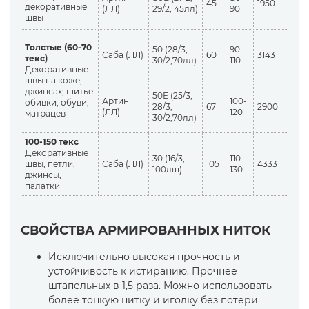
45
1950
декоративные
(ЛЛ)
29/2, 45лл)
90
швы
Толстые (60-70
50 (28/3,
90-
Саба (ЛЛ)
60
3143
текс)
30/2,70лл)
110
Декоративные
швы на коже,
джинсах; шитье
50Е (25/3,
Артин
100-
обивки, обуви,
28/3,
67
2900
(ЛЛ)
120
матрацев
30/2,70лл)
100-150 текс
Декоративные
30 (16/3,
110-
швы, петли,
Саба (ЛЛ)
105
4333
100лш)
130
джинсы,
палатки
СВОЙСТВА АРМИРОВАННЫХ НИТОК
Исключительно высокая прочность и
устойчивость к истиранию. Прочнее
штапельных в 1,5 раза. Можно использовать
более тонкую нитку и иголку без потери