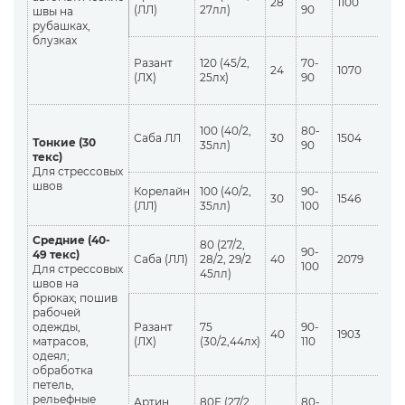
28
1100
(ЛЛ)
27лл)
90
швы на
рубашках,
блузках
Разант
120 (45/2,
70-
24
1070
(ЛХ)
25лх)
90
100 (40/2,
80-
Саба ЛЛ
30
1504
Тонкие (30
35лл)
90
текс)
Для стрессовых
швов
Корелайн
100 (40/2,
90-
30
1546
(ЛЛ)
35лл)
100
Средние (40-
80 (27/2,
90-
49 текс)
Саба (ЛЛ)
28/2, 29/2
40
2079
100
Для стрессовых
45лл)
швов на
брюках; пошив
рабочей
одежды,
Разант
75
90-
40
1903
матрасов,
(ЛХ)
(30/2,44лх)
110
одеял;
обработка
петель,
рельефные
Артин
80Е (27/2,
80-