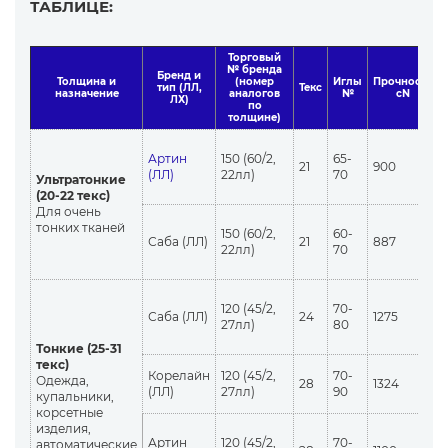
ТАБЛИЦЕ:
Торговый
№ бренда
Бренд и
Толщина и
(номер
Иглы
Прочность
тип (ЛЛ,
Текс
назначение
аналогов
№
cN
ЛХ)
по
толщине)
Артин
150 (60/2,
65-
21
900
(ЛЛ)
22лл)
70
Ультратонкие
(20-22 текс)
Для очень
тонких тканей
150 (60/2,
60-
Саба (ЛЛ)
21
887
22лл)
70
120 (45/2,
70-
Саба (ЛЛ)
24
1275
27лл)
80
Тонкие (25-31
текс)
Корелайн
120 (45/2,
70-
Одежда,
28
1324
(ЛЛ)
27лл)
90
купальники,
корсетные
изделия,
Артин
120 (45/2,
70-
автоматические