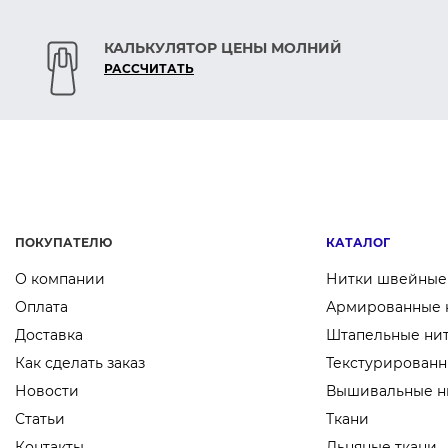
Материал: ABS-пластик
КАЛЬКУЛЯТОР ЦЕНЫ МОЛНИЙ
Размер корпуса: 21×11 мм
РАСCЧИТАТЬ
Диаметр отверстия: 6 мм
Для шнура: ~5-6 мм
ПОКУПАТЕЛЮ
КАТАЛОГ
О компании
Нитки швейные
Оплата
Армированные 
Доставка
Штапельные ни
Как сделать заказ
Текстурированн
Новости
Вышивальные н
Статьи
Ткани
Контакты
Льняные ткани