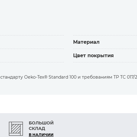
егулировки низа и капюшона).
тяжки, усиленные шнуры).
Материал
(палатки, тенты, тактическое обмундирование).
Цвет покрытия
азмер (21x11 мм) и увеличенное отверстие
тандарту Оеko-Tex® Standard 100 и требованиям ТР ТС 017/2
шнуров.
очный материал устойчив к деформации,
 отличие от металлических аналогов.
усенцев не повреждают шнур и ткани.
я фиксация уже настроенной петли.
БОЛЬШОЙ
СКЛАД
В НАЛИЧИИ