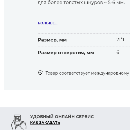
для более толстых шнуров ~ 5-6 мм.
Сферы применения:
БОЛЬШЕ...
— Тяжелые куртки и пуховики (для р
— Рюкзаки, сумки, чехлы (кулиски, с
21*11
Размер, мм
— Снаряжение и outdoor-экипировка 
6
Размер отверстия, мм
Ключевые преимущества:
— Усиленная конструкция: крупный р
Товар соответствует международному с
Ø 6 мм предназначены для плотных 
— Прочность ABS-пластика: ударопр
морозу и влаге.
— Легкость: не утяжеляет изделие, в
— Безопасность: гладкие края без за
— Одно отверстие: простая и быстра
УДОБНЫЙ ОНЛАЙН-СЕРВИС
КАК ЗАКАЗАТЬ
Технические параметры: