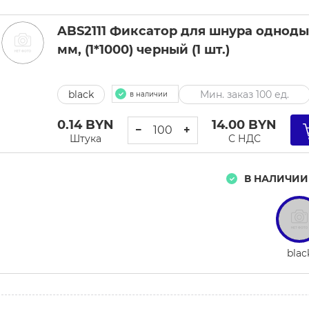
ABS2111 Фиксатор для шнура однодыр
мм, (1*1000) черный (1 шт.)
black
Мин. заказ 100 ед.
в наличии
0.14
BYN
14.00
BYN
−
+
Штука
С НДС
В НАЛИЧИИ
blac