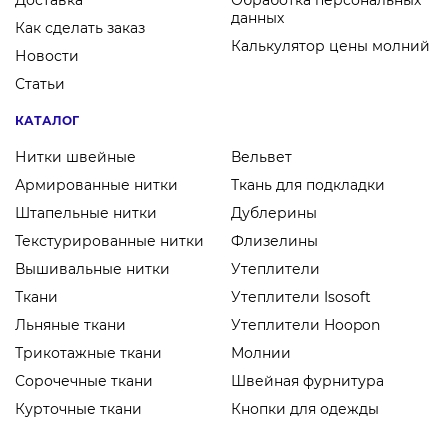
Доставка
Обработка персональных
данных
Как сделать заказ
Калькулятор цены молний
Новости
Статьи
КАТАЛОГ
Нитки швейные
Вельвет
Армированные нитки
Ткань для подкладки
Штапельные нитки
Дублерины
Текстурированные нитки
Флизелины
Вышивальные нитки
Утеплители
Ткани
Утеплители Isosoft
Льняные ткани
Утеплители Hoopon
Трикотажные ткани
Молнии
Сорочечные ткани
Швейная фурнитура
Курточные ткани
Кнопки для одежды