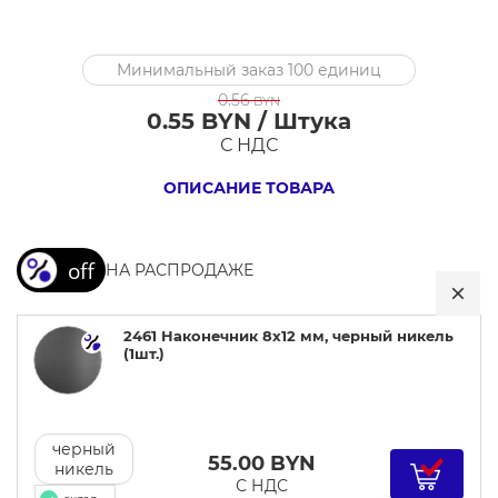
2461
Минимальный заказ 100 единиц
Наконечник
0.56
BYN
8х12
0.55 BYN / Штука
мм,
С НДС
черный
ОПИСАНИЕ ТОВАРА
никель
НА РАСПРОДАЖЕ
2461 Наконечник 8х12 мм, черный никель
(1шт.)
черный
55.00
BYN
никель
С НДС