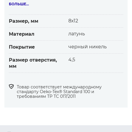
Особенности:
БОЛЬШЕ...
-высокое качество металла, покрытия и
изготовления
8х12
Размер, мм
-защита от коррозии
-устойчивость к стирке, химчистке
латунь
Материал
По заказу:
черный никель
Покрытие
-необходимая фурнитура в одном
4,5
Размер отверстия,
гальваническом покрытии
мм
-логотип клиента
Товар соответствует международному
стандарту Оеko-Tex® Standard 100 и
требованиям ТР ТС 017/2011