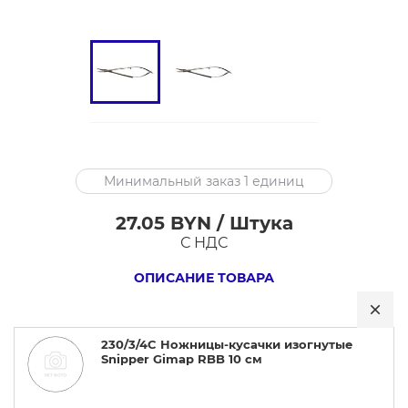
230/3/4C
Минимальный заказ 1 единиц
Ножницы-
кусачки
27.05 BYN / Штука
изогнутые
С НДС
Snipper
ОПИСАНИЕ ТОВАРА
Gimap
RBB
10
230/3/4C Ножницы-кусачки изогнутые
см
Snipper Gimap RBB 10 см