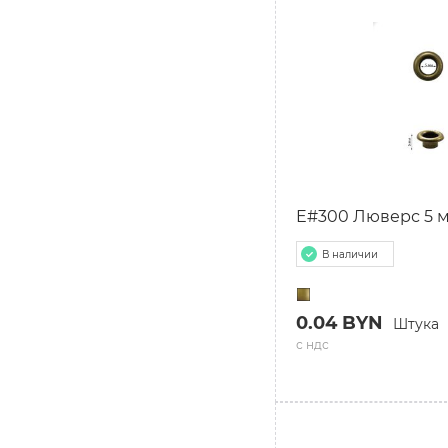
E#300 Люверс 5 м
В наличии
0.04 BYN
Штука
с ндс