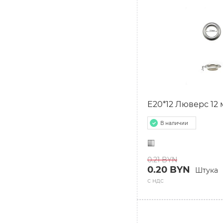
E20*12 Люверс 12 
В наличии
0.21 BYN
0.20 BYN
Штука
с ндс