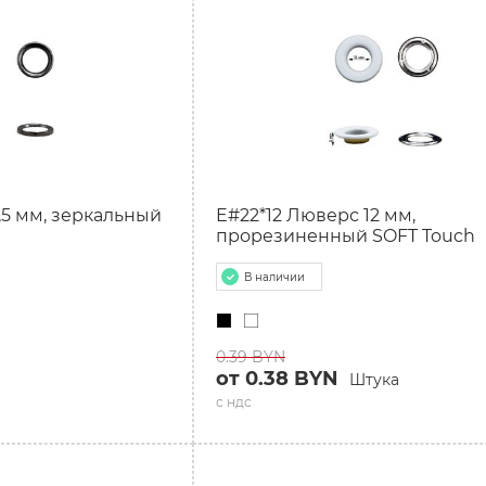
,5 мм, зеркальный
E#22*12 Люверс 12 мм,
прорезиненный SOFT Touch
В наличии
0.39 BYN
от 0.38 BYN
Штука
с ндс