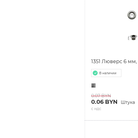
1351 Люверс 6 мм
В наличии
0.07 BYN
0.06 BYN
Штука
с ндс