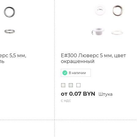
Р
ерс 5,5 мм,
E#300 Люверс 5 мм, цвет
ль
окрашенный
В наличии
от 0.07 BYN
Штука
с ндс