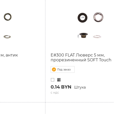
м, антик
E#300 FLAT Люверс 5 мм,
прорезиненный SOFT Touch
Под заказ
0.14 BYN
Штука
с ндс