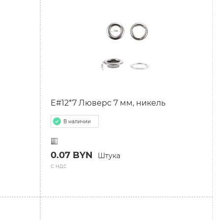
й
E#12*7 Люверс 7 мм, никель
В наличии
0.07 BYN
Штука
с ндс