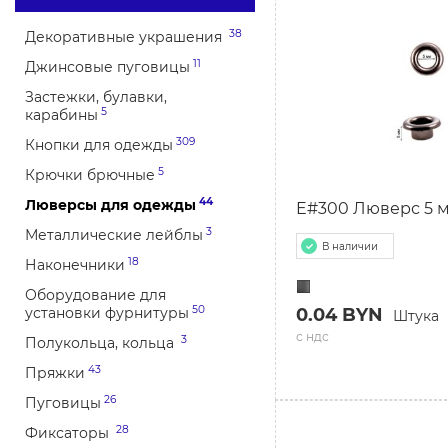
38
Декоративные украшения
11
Джинсовые пуговицы
Застежки, булавки,
5
карабины
309
Кнопки для одежды
5
Крючки брючные
44
Люверсы для одежды
E#300 Люверс 5 м
3
Металлические лейблы
В наличии
18
Наконечники
Оборудование для
50
установки фурнитуры
0.04 BYN
Штука
с ндс
3
Полукольца, кольца
43
Пряжки
26
Пуговицы
28
Фиксаторы