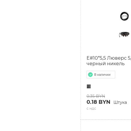
E#10*5,5 Люверс 5
черный никель
В наличии
0.35 BYN
0.18 BYN
Штука
с ндс