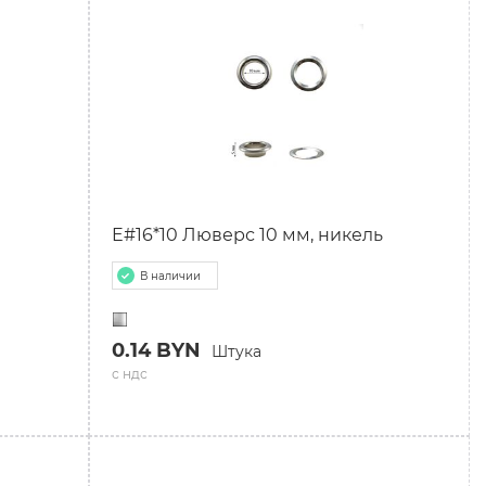
E#16*10 Люверс 10 мм, никель
В наличии
0.14 BYN
Штука
с ндс