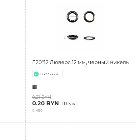
E20*12 Люверс 12 мм, черный никель
В наличии
0.21 BYN
0.20 BYN
Штука
с ндс