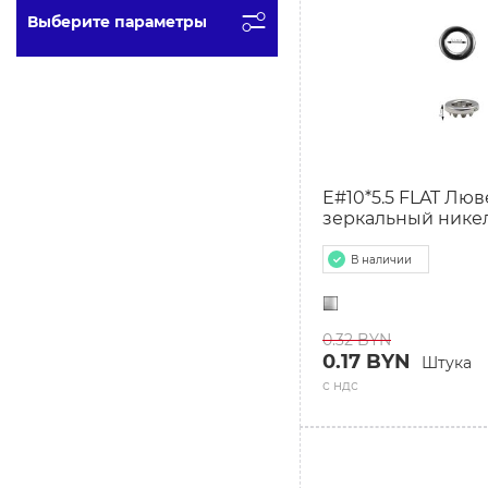
Выберите параметры
СБРОСИТЬ ФИЛЬТ
E#10*5.5 FLAT Люв
зеркальный нике
В наличии
0.32 BYN
0.17 BYN
Штука
с ндс