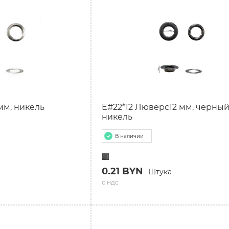
мм, никель
E#22*12 Люверс12 мм, черны
никель
В наличии
0.21 BYN
Штука
с ндс