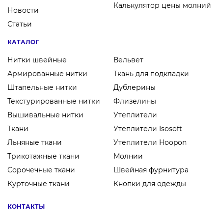
Калькулятор цены молний
Новости
Статьи
КАТАЛОГ
Нитки швейные
Вельвет
Армированные нитки
Ткань для подкладки
Штапельные нитки
Дублерины
Текстурированные нитки
Флизелины
Вышивальные нитки
Утеплители
Ткани
Утеплители Isosoft
Льняные ткани
Утеплители Hoopon
Трикотажные ткани
Молнии
Сорочечные ткани
Швейная фурнитура
Курточные ткани
Кнопки для одежды
КОНТАКТЫ