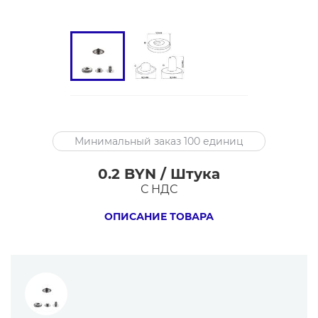
INSB16L+488
Минимальный заказ 100 единиц
Кнопка
пружинный
0.2 BYN / Штука
контакт
С НДС
10
ОПИСАНИЕ ТОВАРА
мм,
черный
никель