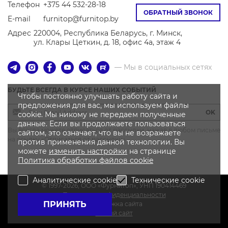
Телефон
+375 44 532-28-18
ОБРАТНЫЙ ЗВОНОК
E-mail
furnitop@furnitop.by
Адрес
220004, Республика Беларусь, г. Минск,
ул. Клары Цеткин, д. 18, офис 4а, этаж 4
— Мы в социальных сетях
БУДЬТЕ ВСЕГДА В КУРСЕ НАШИХ СОБЫТИЙ
Чтобы постоянно улучшать работу сайта и
предложения для вас, мы используем файлы
OK
cookie. Мы никому не передаем полученные
данные. Если вы продолжаете пользоваться
Вы всегда можете отписаться от рассылки, нажав в любом письме
сайтом, это означает, что вы не возражаете
на ссылку «Отписаться от рассылки»
против применения данной технологии. Вы
можете
изменить настройки
на странице
Политика
обработки файлов
cookie
Аналитические cookie
Технические cookie
© 1997-2026, OOO «Фурнитоп», УНП 190414469
Политика конфиденциальности
ПРИНЯТЬ
Поддержка сайта
Новый сайт