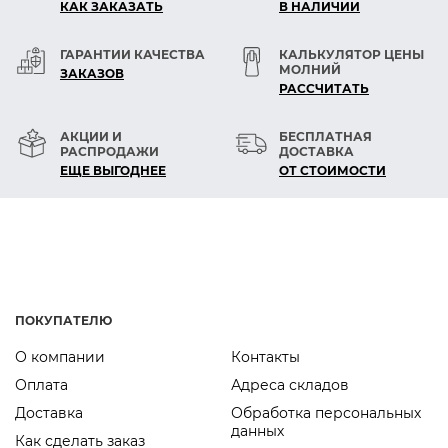
— Шляпка потайной кнопки скрыта под
КАК ЗАКАЗАТЬ
В НАЛИЧИИ
верхним материалом.
— Латунь устойчива к коррозии, стирке и
ГАРАНТИИ КАЧЕСТВА
КАЛЬКУЛЯТОР ЦЕНЫ
МОЛНИЙ
ЗАКАЗОВ
химчистке.
РАСCЧИТАТЬ
— Уплотнительное кольцо при
необходимости заполняет зазор между
АКЦИИ И
БЕСПЛАТНАЯ
деталями кнопки. Предлагается на сайте
РАСПРОДАЖИ
ДОСТАВКА
товара.
ЕЩЕ ВЫГОДНЕЕ
ОТ СТОИМОСТИ
ПОКУПАТЕЛЮ
О компании
Контакты
Оплата
Адреса складов
Доставка
Обработка персональных
данных
Как сделать заказ