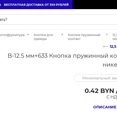
БЕСПЛАТНАЯ ДОСТАВКА ОТ 350 РУБЛЕЙ
аллофурнитура
Кнопки для
Кнопки пружинный
12,
одежды
контакт
м
12,
B-12.5 мм+633 Кнопка пружинный ко
нике
Минимальный зак
0.42 BYN 
С Н
ОПИСАНИЕ