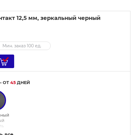
нтакт 12,5 мм, зеркальный черный
Мин. заказ 100 ед.
— ОТ
45
ДНЕЙ
ьный
ый
ль
ь все