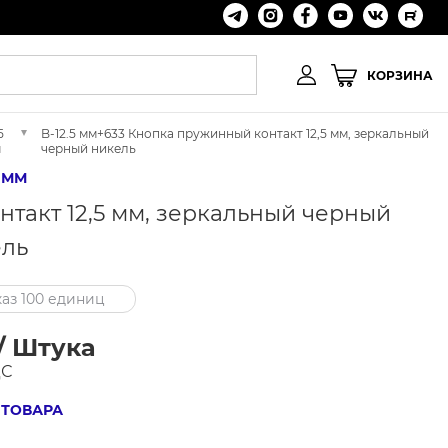
КОРЗИНА
5
B-12.5 мм+633 Кнопка пружинный контакт 12,5 мм, зеркальный
м
черный никель
5 ММ
нтакт 12,5 мм, зеркальный черный
ль
аз 100 единиц
/ Штука
ДС
 ТОВАРА