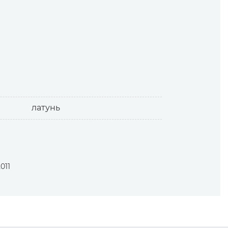
иалов.
латунь
011
 усилий.