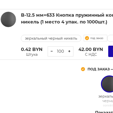
B-12.5 мм+633 Кнопка пружинный ко
никель (1 место 4 упак. по 1000шт.)
зеркальный черный никель
под заказ
0.42
BYN
42.00
BYN
−
+
Штука
С НДС
ПОД ЗАКАЗ 
зеркал
черн
нике
Показат